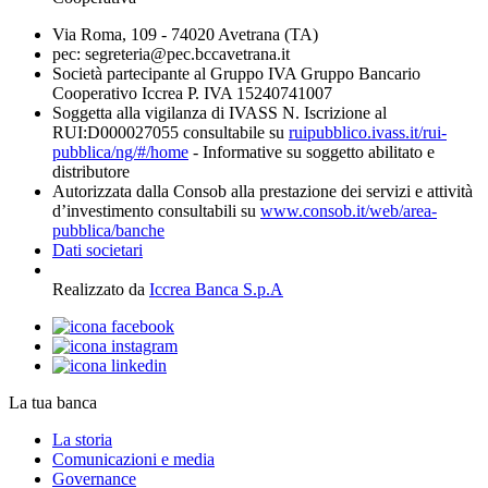
Via Roma, 109 - 74020 Avetrana (TA)
pec: segreteria@pec.bccavetrana.it
Società partecipante al Gruppo IVA Gruppo Bancario
Cooperativo Iccrea P. IVA 15240741007
Soggetta alla vigilanza di IVASS N. Iscrizione al
RUI:D000027055 consultabile su
ruipubblico.ivass.it/rui-
pubblica/ng/#/home
- Informative su soggetto abilitato e
distributore
Autorizzata dalla Consob alla prestazione dei servizi e attività
d’investimento consultabili su
www.consob.it/web/area-
pubblica/banche
Dati societari
Realizzato da
Iccrea Banca S.p.A
La tua banca
La storia
Comunicazioni e media
Governance