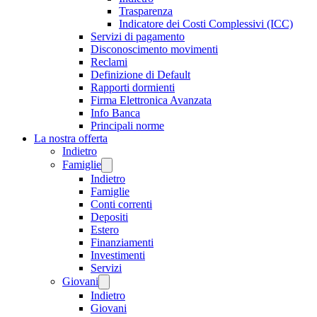
Trasparenza
Indicatore dei Costi Complessivi (ICC)
Servizi di pagamento
Disconoscimento movimenti
Reclami
Definizione di Default
Rapporti dormienti
Firma Elettronica Avanzata
Info Banca
Principali norme
La nostra offerta
Indietro
Famiglie
Indietro
Famiglie
Conti correnti
Depositi
Estero
Finanziamenti
Investimenti
Servizi
Giovani
Indietro
Giovani