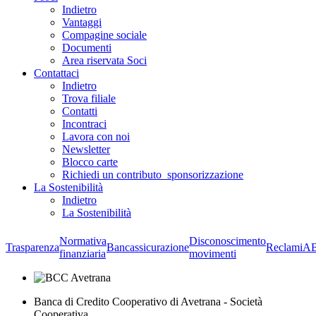
Indietro
Vantaggi
Compagine sociale
Documenti
Area riservata Soci
Contattaci
Indietro
Trova filiale
Contatti
Incontraci
Lavora con noi
Newsletter
Blocco carte
Richiedi un contributo_sponsorizzazione
La Sostenibilità
Indietro
La Sostenibilità
Normativa
Disconoscimento
Trasparenza
Bancassicurazione
Reclami
A
finanziaria
movimenti
Banca di Credito Cooperativo di Avetrana - Società
Cooperativa