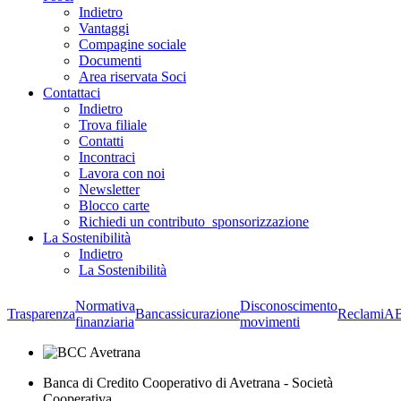
Indietro
Vantaggi
Compagine sociale
Documenti
Area riservata Soci
Contattaci
Indietro
Trova filiale
Contatti
Incontraci
Lavora con noi
Newsletter
Blocco carte
Richiedi un contributo_sponsorizzazione
La Sostenibilità
Indietro
La Sostenibilità
Normativa
Disconoscimento
Trasparenza
Bancassicurazione
Reclami
A
finanziaria
movimenti
Banca di Credito Cooperativo di Avetrana - Società
Cooperativa