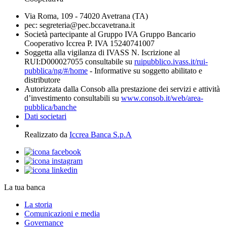
Via Roma, 109 - 74020 Avetrana (TA)
pec: segreteria@pec.bccavetrana.it
Società partecipante al Gruppo IVA Gruppo Bancario
Cooperativo Iccrea P. IVA 15240741007
Soggetta alla vigilanza di IVASS N. Iscrizione al
RUI:D000027055 consultabile su
ruipubblico.ivass.it/rui-
pubblica/ng/#/home
- Informative su soggetto abilitato e
distributore
Autorizzata dalla Consob alla prestazione dei servizi e attività
d’investimento consultabili su
www.consob.it/web/area-
pubblica/banche
Dati societari
Realizzato da
Iccrea Banca S.p.A
La tua banca
La storia
Comunicazioni e media
Governance