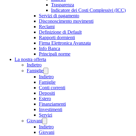
Trasparenza
Indicatore dei Costi Complessivi (ICC)
Servizi di pagamento
Disconoscimento movimenti
Reclami
Definizione di Default
Rapporti dormienti
Firma Elettronica Avanzata
Info Banca
Principali norme
La nostra offerta
Indietro
Famiglie
Indietro
Famiglie
Conti correnti
Depositi
Estero
Finanziamenti
Investimenti
Servizi
Giovani
Indietro
Giovani