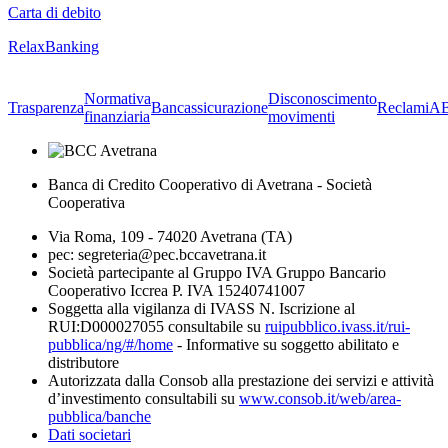
Carta di debito
RelaxBanking
Normativa
Disconoscimento
Trasparenza
Bancassicurazione
Reclami
A
finanziaria
movimenti
Banca di Credito Cooperativo di Avetrana - Società
Cooperativa
Via Roma, 109 - 74020 Avetrana (TA)
pec: segreteria@pec.bccavetrana.it
Società partecipante al Gruppo IVA Gruppo Bancario
Cooperativo Iccrea P. IVA 15240741007
Soggetta alla vigilanza di IVASS N. Iscrizione al
RUI:D000027055 consultabile su
ruipubblico.ivass.it/rui-
pubblica/ng/#/home
- Informative su soggetto abilitato e
distributore
Autorizzata dalla Consob alla prestazione dei servizi e attività
d’investimento consultabili su
www.consob.it/web/area-
pubblica/banche
Dati societari