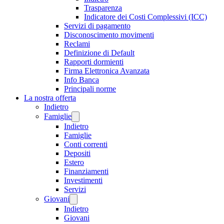
Trasparenza
Indicatore dei Costi Complessivi (ICC)
Servizi di pagamento
Disconoscimento movimenti
Reclami
Definizione di Default
Rapporti dormienti
Firma Elettronica Avanzata
Info Banca
Principali norme
La nostra offerta
Indietro
Famiglie
Indietro
Famiglie
Conti correnti
Depositi
Estero
Finanziamenti
Investimenti
Servizi
Giovani
Indietro
Giovani