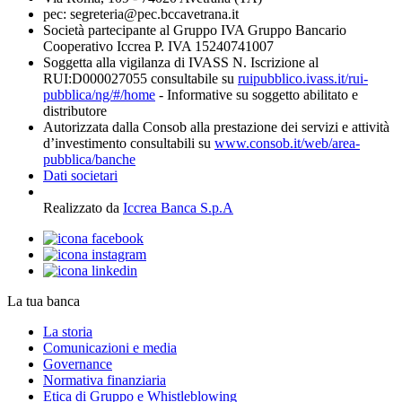
pec: segreteria@pec.bccavetrana.it
Società partecipante al Gruppo IVA Gruppo Bancario
Cooperativo Iccrea P. IVA 15240741007
Soggetta alla vigilanza di IVASS N. Iscrizione al
RUI:D000027055 consultabile su
ruipubblico.ivass.it/rui-
pubblica/ng/#/home
- Informative su soggetto abilitato e
distributore
Autorizzata dalla Consob alla prestazione dei servizi e attività
d’investimento consultabili su
www.consob.it/web/area-
pubblica/banche
Dati societari
Realizzato da
Iccrea Banca S.p.A
La tua banca
La storia
Comunicazioni e media
Governance
Normativa finanziaria
Etica di Gruppo e Whistleblowing