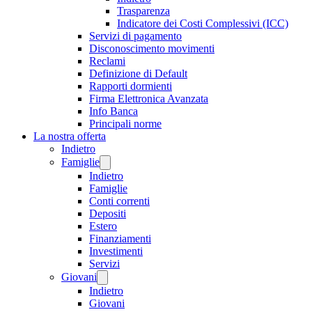
Trasparenza
Indicatore dei Costi Complessivi (ICC)
Servizi di pagamento
Disconoscimento movimenti
Reclami
Definizione di Default
Rapporti dormienti
Firma Elettronica Avanzata
Info Banca
Principali norme
La nostra offerta
Indietro
Famiglie
Indietro
Famiglie
Conti correnti
Depositi
Estero
Finanziamenti
Investimenti
Servizi
Giovani
Indietro
Giovani