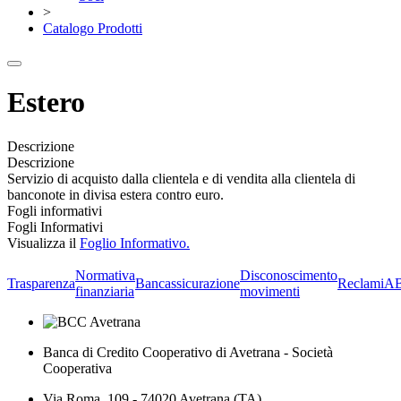
>
Catalogo Prodotti
Estero
Descrizione
Descrizione
Servizio di acquisto dalla clientela e di vendita alla clientela di
banconote in divisa estera contro euro.
Fogli informativi
Fogli Informativi
Visualizza il
Foglio Informativo.
Normativa
Disconoscimento
Trasparenza
Bancassicurazione
Reclami
A
finanziaria
movimenti
Banca di Credito Cooperativo di Avetrana - Società
Cooperativa
Via Roma, 109 - 74020 Avetrana (TA)