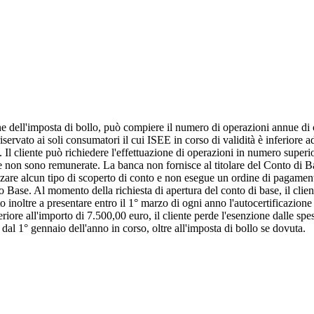
ne dell'imposta di bollo, può compiere il numero di operazioni annue di c
è riservato ai soli consumatori il cui ISEE in corso di validità è inferiore
. Il cliente può richiedere l'effettuazione di operazioni in numero superi
 non sono remunerate. La banca non fornisce al titolare del Conto di Base 
torizzare alcun tipo di scoperto di conto e non esegue un ordine di pagam
o Base. Al momento della richiesta di apertura del conto di base, il clien
nuto inoltre a presentare entro il 1° marzo di ogni anno l'autocertificazion
periore all'importo di 7.500,00 euro, il cliente perde l'esenzione dalle sp
al 1° gennaio dell'anno in corso, oltre all'imposta di bollo se dovuta.