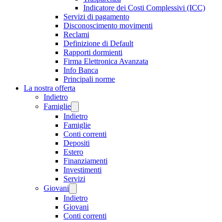
Indicatore dei Costi Complessivi (ICC)
Servizi di pagamento
Disconoscimento movimenti
Reclami
Definizione di Default
Rapporti dormienti
Firma Elettronica Avanzata
Info Banca
Principali norme
La nostra offerta
Indietro
Famiglie
Indietro
Famiglie
Conti correnti
Depositi
Estero
Finanziamenti
Investimenti
Servizi
Giovani
Indietro
Giovani
Conti correnti