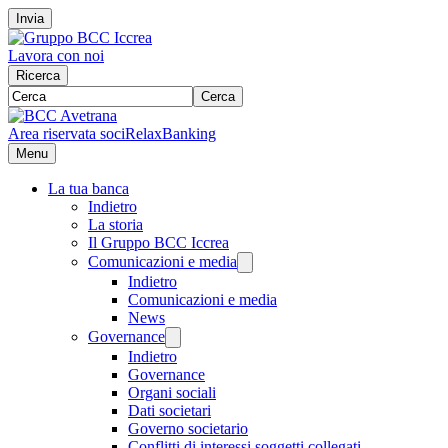
Invia
Lavora con noi
Ricerca
Cerca
Area riservata soci
RelaxBanking
Menu
La tua banca
Indietro
La storia
Il Gruppo BCC Iccrea
Comunicazioni e media
Indietro
Comunicazioni e media
News
Governance
Indietro
Governance
Organi sociali
Dati societari
Governo societario
Conflitti di interessi soggetti collegati