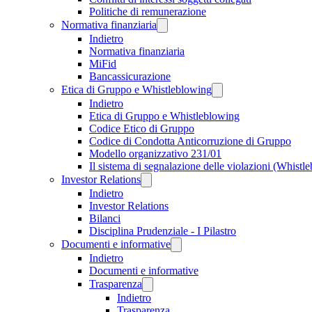
Politiche di remunerazione
Normativa finanziaria
Indietro
Normativa finanziaria
MiFid
Bancassicurazione
Etica di Gruppo e Whistleblowing
Indietro
Etica di Gruppo e Whistleblowing
Codice Etico di Gruppo
Codice di Condotta Anticorruzione di Gruppo
Modello organizzativo 231/01
Il sistema di segnalazione delle violazioni (Whistl
Investor Relations
Indietro
Investor Relations
Bilanci
Disciplina Prudenziale - I Pilastro
Documenti e informative
Indietro
Documenti e informative
Trasparenza
Indietro
Trasparenza