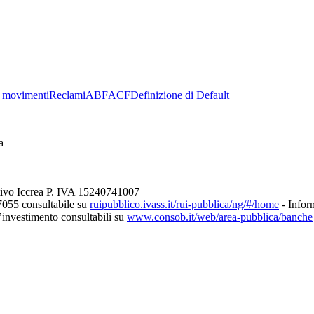
 movimenti
Reclami
ABF
ACF
Definizione di Default
a
tivo Iccrea P. IVA 15240741007
7055 consultabile su
ruipubblico.ivass.it/rui-pubblica/ng/#/home
- Inform
d’investimento consultabili su
www.consob.it/web/area-pubblica/banche