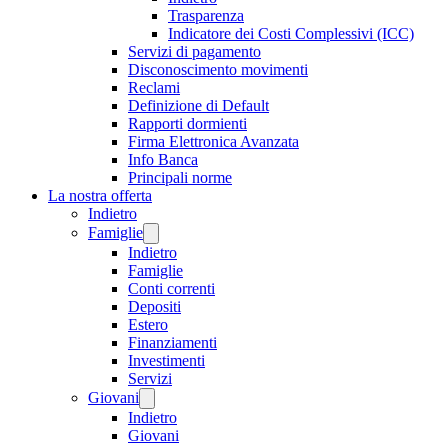
Trasparenza
Indicatore dei Costi Complessivi (ICC)
Servizi di pagamento
Disconoscimento movimenti
Reclami
Definizione di Default
Rapporti dormienti
Firma Elettronica Avanzata
Info Banca
Principali norme
La nostra offerta
Indietro
Famiglie
Indietro
Famiglie
Conti correnti
Depositi
Estero
Finanziamenti
Investimenti
Servizi
Giovani
Indietro
Giovani