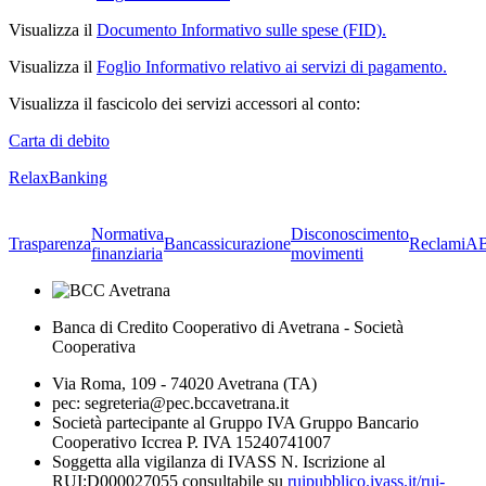
Visualizza il
Documento Informativo sulle spese (FID).
Visualizza il
Foglio Informativo relativo ai servizi di pagamento.
Visualizza il fascicolo dei servizi accessori al conto:
Carta di debito
RelaxBanking
Normativa
Disconoscimento
Trasparenza
Bancassicurazione
Reclami
A
finanziaria
movimenti
Banca di Credito Cooperativo di Avetrana - Società
Cooperativa
Via Roma, 109 - 74020 Avetrana (TA)
pec: segreteria@pec.bccavetrana.it
Società partecipante al Gruppo IVA Gruppo Bancario
Cooperativo Iccrea P. IVA 15240741007
Soggetta alla vigilanza di IVASS N. Iscrizione al
RUI:D000027055 consultabile su
ruipubblico.ivass.it/rui-