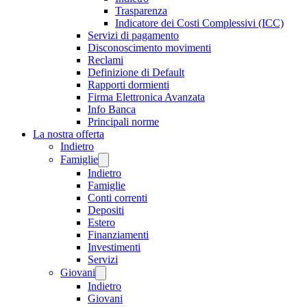
Trasparenza
Indicatore dei Costi Complessivi (ICC)
Servizi di pagamento
Disconoscimento movimenti
Reclami
Definizione di Default
Rapporti dormienti
Firma Elettronica Avanzata
Info Banca
Principali norme
La nostra offerta
Indietro
Famiglie
Indietro
Famiglie
Conti correnti
Depositi
Estero
Finanziamenti
Investimenti
Servizi
Giovani
Indietro
Giovani