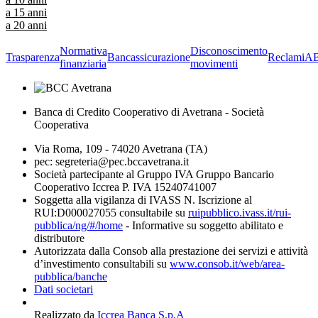
a 15 anni
a 20 anni
Normativa
Disconoscimento
Trasparenza
Bancassicurazione
Reclami
A
finanziaria
movimenti
Banca di Credito Cooperativo di Avetrana - Società
Cooperativa
Via Roma, 109 - 74020 Avetrana (TA)
pec: segreteria@pec.bccavetrana.it
Società partecipante al Gruppo IVA Gruppo Bancario
Cooperativo Iccrea P. IVA 15240741007
Soggetta alla vigilanza di IVASS N. Iscrizione al
RUI:D000027055 consultabile su
ruipubblico.ivass.it/rui-
pubblica/ng/#/home
- Informative su soggetto abilitato e
distributore
Autorizzata dalla Consob alla prestazione dei servizi e attività
d’investimento consultabili su
www.consob.it/web/area-
pubblica/banche
Dati societari
Realizzato da
Iccrea Banca S.p.A