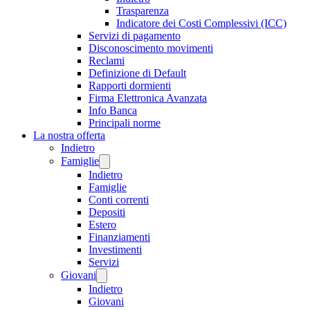
Trasparenza
Indicatore dei Costi Complessivi (ICC)
Servizi di pagamento
Disconoscimento movimenti
Reclami
Definizione di Default
Rapporti dormienti
Firma Elettronica Avanzata
Info Banca
Principali norme
La nostra offerta
Indietro
Famiglie
Indietro
Famiglie
Conti correnti
Depositi
Estero
Finanziamenti
Investimenti
Servizi
Giovani
Indietro
Giovani