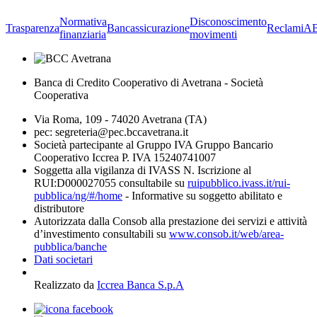
Normativa
Disconoscimento
Trasparenza
Bancassicurazione
Reclami
A
finanziaria
movimenti
Banca di Credito Cooperativo di Avetrana - Società
Cooperativa
Via Roma, 109 - 74020 Avetrana (TA)
pec: segreteria@pec.bccavetrana.it
Società partecipante al Gruppo IVA Gruppo Bancario
Cooperativo Iccrea P. IVA 15240741007
Soggetta alla vigilanza di IVASS N. Iscrizione al
RUI:D000027055 consultabile su
ruipubblico.ivass.it/rui-
pubblica/ng/#/home
- Informative su soggetto abilitato e
distributore
Autorizzata dalla Consob alla prestazione dei servizi e attività
d’investimento consultabili su
www.consob.it/web/area-
pubblica/banche
Dati societari
Realizzato da
Iccrea Banca S.p.A