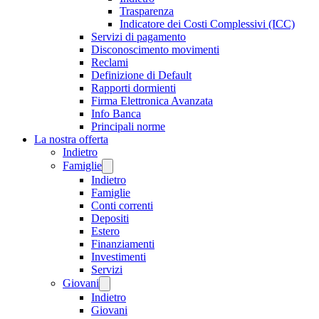
Trasparenza
Indicatore dei Costi Complessivi (ICC)
Servizi di pagamento
Disconoscimento movimenti
Reclami
Definizione di Default
Rapporti dormienti
Firma Elettronica Avanzata
Info Banca
Principali norme
La nostra offerta
Indietro
Famiglie
Indietro
Famiglie
Conti correnti
Depositi
Estero
Finanziamenti
Investimenti
Servizi
Giovani
Indietro
Giovani