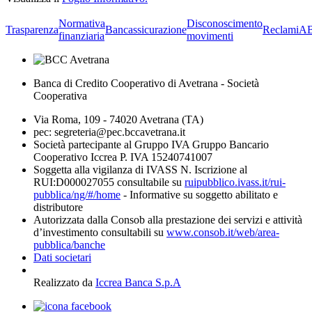
Normativa
Disconoscimento
Trasparenza
Bancassicurazione
Reclami
A
finanziaria
movimenti
Banca di Credito Cooperativo di Avetrana - Società
Cooperativa
Via Roma, 109 - 74020 Avetrana (TA)
pec: segreteria@pec.bccavetrana.it
Società partecipante al Gruppo IVA Gruppo Bancario
Cooperativo Iccrea P. IVA 15240741007
Soggetta alla vigilanza di IVASS N. Iscrizione al
RUI:D000027055 consultabile su
ruipubblico.ivass.it/rui-
pubblica/ng/#/home
- Informative su soggetto abilitato e
distributore
Autorizzata dalla Consob alla prestazione dei servizi e attività
d’investimento consultabili su
www.consob.it/web/area-
pubblica/banche
Dati societari
Realizzato da
Iccrea Banca S.p.A