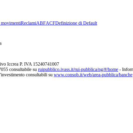
 movimenti
Reclami
ABF
ACF
Definizione di Default
a
tivo Iccrea P. IVA 15240741007
7055 consultabile su
ruipubblico.ivass.it/rui-pubblica/ng/#/home
- Inform
d’investimento consultabili su
www.consob.it/web/area-pubblica/banche