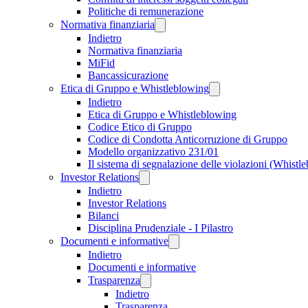
Politiche di remunerazione
Normativa finanziaria
Indietro
Normativa finanziaria
MiFid
Bancassicurazione
Etica di Gruppo e Whistleblowing
Indietro
Etica di Gruppo e Whistleblowing
Codice Etico di Gruppo
Codice di Condotta Anticorruzione di Gruppo
Modello organizzativo 231/01
Il sistema di segnalazione delle violazioni (Whistl
Investor Relations
Indietro
Investor Relations
Bilanci
Disciplina Prudenziale - I Pilastro
Documenti e informative
Indietro
Documenti e informative
Trasparenza
Indietro
Trasparenza