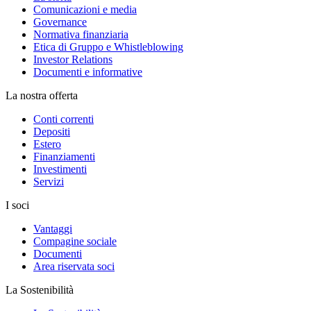
Comunicazioni e media
Governance
Normativa finanziaria
Etica di Gruppo e Whistleblowing
Investor Relations
Documenti e informative
La nostra offerta
Conti correnti
Depositi
Estero
Finanziamenti
Investimenti
Servizi
I soci
Vantaggi
Compagine sociale
Documenti
Area riservata soci
La Sostenibilità