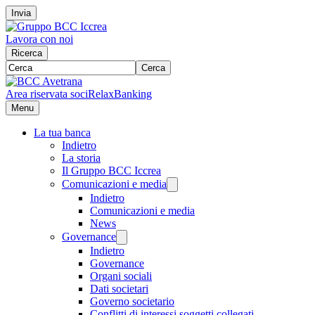
Invia
Lavora con noi
Ricerca
Cerca
Area riservata soci
RelaxBanking
Menu
La tua banca
Indietro
La storia
Il Gruppo BCC Iccrea
Comunicazioni e media
Indietro
Comunicazioni e media
News
Governance
Indietro
Governance
Organi sociali
Dati societari
Governo societario
Conflitti di interessi soggetti collegati