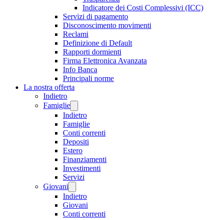
Indicatore dei Costi Complessivi (ICC)
Servizi di pagamento
Disconoscimento movimenti
Reclami
Definizione di Default
Rapporti dormienti
Firma Elettronica Avanzata
Info Banca
Principali norme
La nostra offerta
Indietro
Famiglie
Indietro
Famiglie
Conti correnti
Depositi
Estero
Finanziamenti
Investimenti
Servizi
Giovani
Indietro
Giovani
Conti correnti