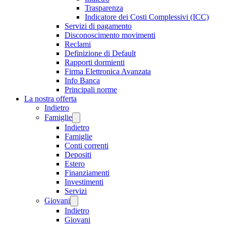
Trasparenza
Indicatore dei Costi Complessivi (ICC)
Servizi di pagamento
Disconoscimento movimenti
Reclami
Definizione di Default
Rapporti dormienti
Firma Elettronica Avanzata
Info Banca
Principali norme
La nostra offerta
Indietro
Famiglie
Indietro
Famiglie
Conti correnti
Depositi
Estero
Finanziamenti
Investimenti
Servizi
Giovani
Indietro
Giovani