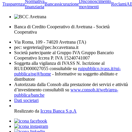
Normativa
Disconoscimento
Trasparenza
Bancassicurazione
Reclami
A
finanziaria
movimenti
Banca di Credito Cooperativo di Avetrana - Società
Cooperativa
Via Roma, 109 - 74020 Avetrana (TA)
pec: segreteria@pec.bccavetrana.it
Società partecipante al Gruppo IVA Gruppo Bancario
Cooperativo Iccrea P. IVA 15240741007
Soggetta alla vigilanza di IVASS N. Iscrizione al
RUI:D000027055 consultabile su
ruipubblico.ivass.it/rui-
pubblica/ng/#/home
- Informative su soggetto abilitato e
distributore
Autorizzata dalla Consob alla prestazione dei servizi e attività
d’investimento consultabili su
www.consob.it/web/area-
pubblica/banche
Dati societari
Realizzato da
Iccrea Banca S.p.A