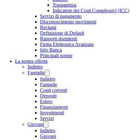
Trasparenza
Indicatore dei Costi Complessivi (ICC)
Servizi di pagamento
Disconoscimento movimenti
Reclami
Definizione di Default
Rapporti dormienti
Firma Elettronica Avanzata
Info Banca
Principali norme
La nostra offerta
Indietro
Famiglie
Indietro
Famiglie
Conti correnti
Depositi
Estero
Finanziamenti
Investimenti
Servizi
Giovani
Indietro
Giovani