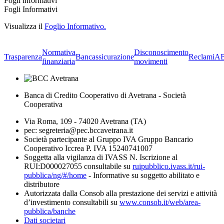
Fogli informativi
Fogli Informativi
Visualizza il
Foglio Informativo.
Normativa
Disconoscimento
Trasparenza
Bancassicurazione
Reclami
A
finanziaria
movimenti
Banca di Credito Cooperativo di Avetrana - Società
Cooperativa
Via Roma, 109 - 74020 Avetrana (TA)
pec: segreteria@pec.bccavetrana.it
Società partecipante al Gruppo IVA Gruppo Bancario
Cooperativo Iccrea P. IVA 15240741007
Soggetta alla vigilanza di IVASS N. Iscrizione al
RUI:D000027055 consultabile su
ruipubblico.ivass.it/rui-
pubblica/ng/#/home
- Informative su soggetto abilitato e
distributore
Autorizzata dalla Consob alla prestazione dei servizi e attività
d’investimento consultabili su
www.consob.it/web/area-
pubblica/banche
Dati societari