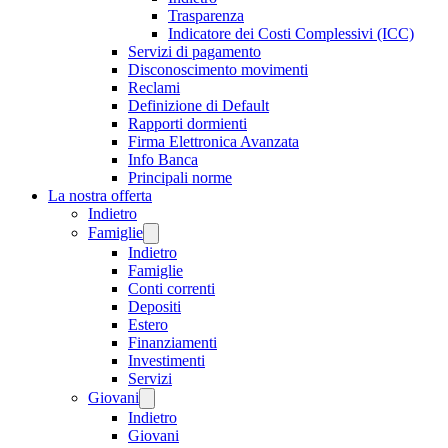
Trasparenza
Indicatore dei Costi Complessivi (ICC)
Servizi di pagamento
Disconoscimento movimenti
Reclami
Definizione di Default
Rapporti dormienti
Firma Elettronica Avanzata
Info Banca
Principali norme
La nostra offerta
Indietro
Famiglie
Indietro
Famiglie
Conti correnti
Depositi
Estero
Finanziamenti
Investimenti
Servizi
Giovani
Indietro
Giovani