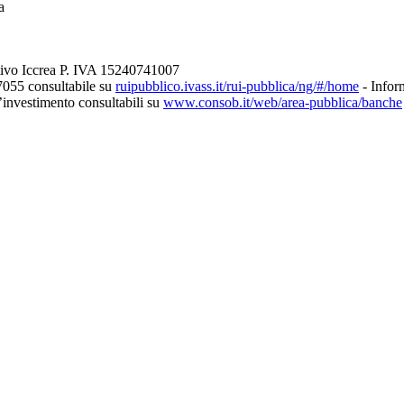
a
tivo Iccrea P. IVA 15240741007
7055 consultabile su
ruipubblico.ivass.it/rui-pubblica/ng/#/home
- Inform
d’investimento consultabili su
www.consob.it/web/area-pubblica/banche