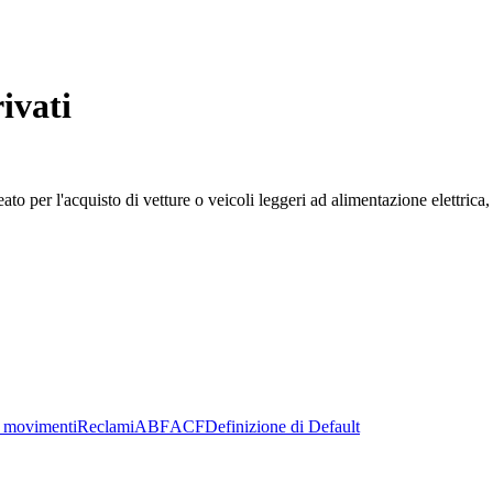
ivati
 per l'acquisto di vetture o veicoli leggeri ad alimentazione elettrica, 
 movimenti
Reclami
ABF
ACF
Definizione di Default