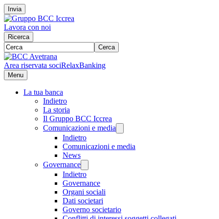
Invia
Lavora con noi
Ricerca
Cerca
Area riservata soci
RelaxBanking
Menu
La tua banca
Indietro
La storia
Il Gruppo BCC Iccrea
Comunicazioni e media
Indietro
Comunicazioni e media
News
Governance
Indietro
Governance
Organi sociali
Dati societari
Governo societario
Conflitti di interessi soggetti collegati