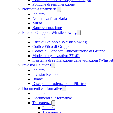
Politiche di remunerazione
Normativa finanziaria
Indietro
Normativa finanziaria
MiFid
Bancassicurazione
Etica di Gruppo e Whistleblowing
Indietro
Etica di Gruppo e Whistleblowing
Codice Etico di Gruppo
Codice di Condotta Anticorruzione di Gruppo
Modello organizzativo 231/01
Il sistema di segnalazione delle violazioni (Whistl
Investor Relations
Indietro
Investor Relations
Bilanci
Disciplina Prudenziale - I Pilastro
Documenti e informative
Indietro
Documenti e informative
Trasparenza
Indietro
Trasparenza