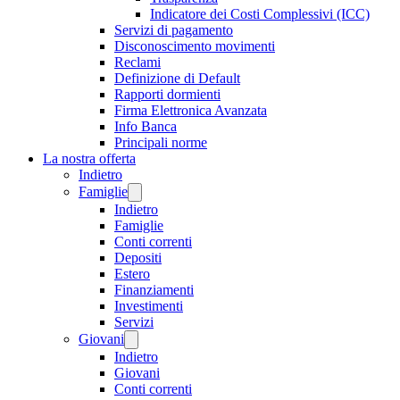
Indicatore dei Costi Complessivi (ICC)
Servizi di pagamento
Disconoscimento movimenti
Reclami
Definizione di Default
Rapporti dormienti
Firma Elettronica Avanzata
Info Banca
Principali norme
La nostra offerta
Indietro
Famiglie
Indietro
Famiglie
Conti correnti
Depositi
Estero
Finanziamenti
Investimenti
Servizi
Giovani
Indietro
Giovani
Conti correnti