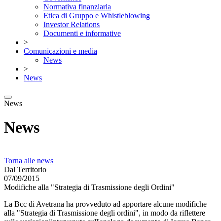
Normativa finanziaria
Etica di Gruppo e Whistleblowing
Investor Relations
Documenti e informative
>
Comunicazioni e media
News
>
News
News
News
Torna alle news
Dal Territorio
07/09/2015
Modifiche alla "Strategia di Trasmissione degli Ordini"
La Bcc di Avetrana ha provveduto ad apportare alcune modifiche
alla "Strategia di Trasmissione degli ordini", in modo da riflettere