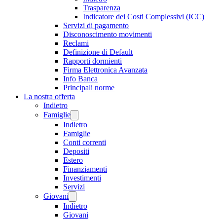
Trasparenza
Indicatore dei Costi Complessivi (ICC)
Servizi di pagamento
Disconoscimento movimenti
Reclami
Definizione di Default
Rapporti dormienti
Firma Elettronica Avanzata
Info Banca
Principali norme
La nostra offerta
Indietro
Famiglie
Indietro
Famiglie
Conti correnti
Depositi
Estero
Finanziamenti
Investimenti
Servizi
Giovani
Indietro
Giovani