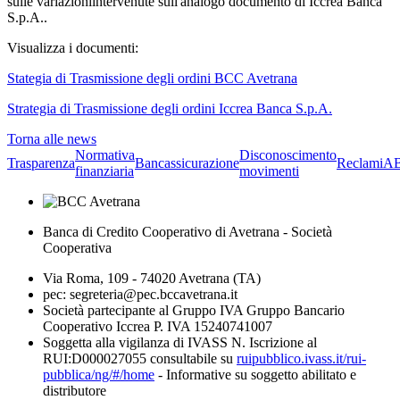
sulle variazioniintervenute sull'analogo documento di Iccrea Banca
S.p.A..
Visualizza i documenti:
Stategia di Trasmissione degli ordini BCC Avetrana
Strategia di Trasmissione degli ordini Iccrea Banca S.p.A.
Torna alle news
Normativa
Disconoscimento
Trasparenza
Bancassicurazione
Reclami
A
finanziaria
movimenti
Banca di Credito Cooperativo di Avetrana - Società
Cooperativa
Via Roma, 109 - 74020 Avetrana (TA)
pec: segreteria@pec.bccavetrana.it
Società partecipante al Gruppo IVA Gruppo Bancario
Cooperativo Iccrea P. IVA 15240741007
Soggetta alla vigilanza di IVASS N. Iscrizione al
RUI:D000027055 consultabile su
ruipubblico.ivass.it/rui-
pubblica/ng/#/home
- Informative su soggetto abilitato e
distributore