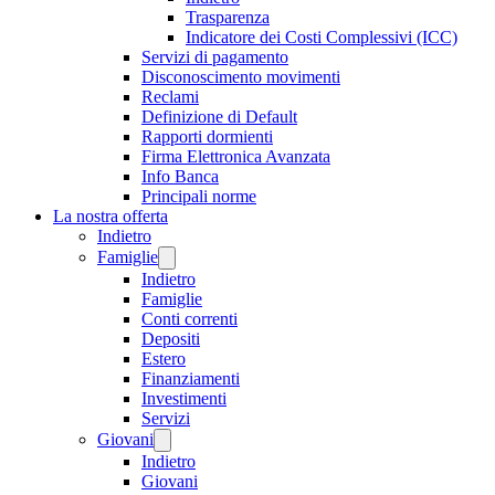
Trasparenza
Indicatore dei Costi Complessivi (ICC)
Servizi di pagamento
Disconoscimento movimenti
Reclami
Definizione di Default
Rapporti dormienti
Firma Elettronica Avanzata
Info Banca
Principali norme
La nostra offerta
Indietro
Famiglie
Indietro
Famiglie
Conti correnti
Depositi
Estero
Finanziamenti
Investimenti
Servizi
Giovani
Indietro
Giovani