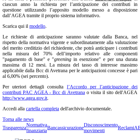
ciascun anno la richiesta per l’anticipazione dei contributi in
questione utilizzando l’apposito modello messo a disposizione
dall’AGEA tramite il proprio sistema informativo.
Scarica qui il
modello
.
Le richieste di anticipazione saranno valutate dalla Banca, nel
rispetto della normativa vigente e subordinatamente alla valutazione
del merito creditizio del richiedente, che potrà anticipare i contributi
nella misura del 70% dell’importo relativo alle componenti
"pagamento di base" e "
greening
in esenzione" e per una durata
massima di 12 mesi. La misura del tasso di interesse massimo
applicabile dalla Bcc di Avetrana per le anticipazioni concesse è pari
al 6,00% (sei percento).
Per uteriori dettagli consulta
l’Accordo per l’anticipazione dei
contributi PAC AGEA - Bcc di Avetrana
o visita il sito dell'AGEA
http://www.agea.gov.it
.
Accedi alla
cartella completa
dell'archivio documentale.
Torna alle news
Normativa
Disconoscimento
Trasparenza
Bancassicurazione
Reclami
A
finanziaria
movimenti