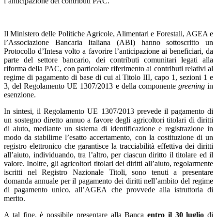
l’anticipazione dei contributi PAC.
Il Ministero delle Politiche Agricole, Alimentari e Forestali, AGEA e
l’Associazione Bancaria Italiana (ABI) hanno sottoscritto un
Protocollo d’Intesa volto a favorire l’anticipazione ai beneficiari, da
parte del settore bancario, dei contributi comunitari legati alla
riforma della PAC, con particolare riferimento ai contributi relativi al
regime di pagamento di base di cui al Titolo III, capo 1, sezioni 1 e
3, del Regolamento UE 1307/2013 e della componente
greening
in
esenzione.
In sintesi, il Regolamento UE 1307/2013 prevede il pagamento di
un sostegno diretto annuo a favore degli agricoltori titolari di diritti
di aiuto, mediante un sistema di identificazione e registrazione in
modo da stabilirne l’esatto accertamento, con la costituzione di un
registro elettronico che garantisce la tracciabilità effettiva dei diritti
all’aiuto, individuando, tra l’altro, per ciascun diritto il titolare ed il
valore. Inoltre, gli agricoltori titolari dei diritti all’aiuto, regolarmente
iscritti nel Registro Nazionale Titoli, sono tenuti a presentare
domanda annuale per il pagamento dei diritti nell’ambito del regime
di pagamento unico, all’AGEA che provvede alla istruttoria di
merito.
A tal fine, è possibile presentare alla Banca
entro il 30 luglio
di