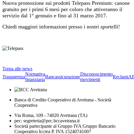
Nuova promozione sui prodotti Telepass Premium: canone
gratuito per i primi 6 mesi per coloro che attiveranno il
servizio dal 1° gennaio e fino al 31 marzo 2017.
Chiedi maggiori informazioni presso i nostri sportelli!
Torna alle news
Normativa
Disconoscimento
Trasparenza
Bancassicurazione
Reclami
A
finanziaria
movimenti
Banca di Credito Cooperativo di Avetrana - Società
Cooperativa
Via Roma, 109 - 74020 Avetrana (TA)
pec: segreteria@pec.bccavetrana.it
Società partecipante al Gruppo IVA Gruppo Bancario
Cooperativo Iccrea P. IVA 15240741007