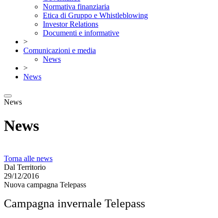
Normativa finanziaria
Etica di Gruppo e Whistleblowing
Investor Relations
Documenti e informative
>
Comunicazioni e media
News
>
News
News
News
Torna alle news
Dal Territorio
29/12/2016
Nuova campagna Telepass
Campagna invernale Telepass