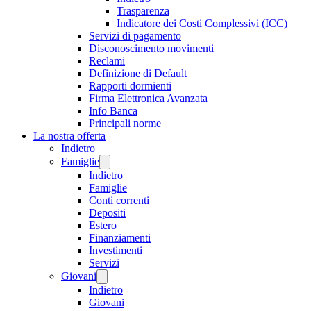
Trasparenza
Indicatore dei Costi Complessivi (ICC)
Servizi di pagamento
Disconoscimento movimenti
Reclami
Definizione di Default
Rapporti dormienti
Firma Elettronica Avanzata
Info Banca
Principali norme
La nostra offerta
Indietro
Famiglie
Indietro
Famiglie
Conti correnti
Depositi
Estero
Finanziamenti
Investimenti
Servizi
Giovani
Indietro
Giovani