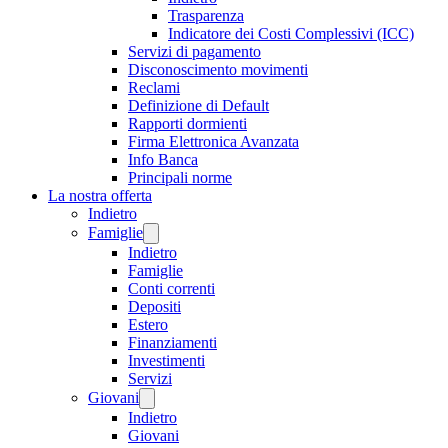
Trasparenza
Indicatore dei Costi Complessivi (ICC)
Servizi di pagamento
Disconoscimento movimenti
Reclami
Definizione di Default
Rapporti dormienti
Firma Elettronica Avanzata
Info Banca
Principali norme
La nostra offerta
Indietro
Famiglie
Indietro
Famiglie
Conti correnti
Depositi
Estero
Finanziamenti
Investimenti
Servizi
Giovani
Indietro
Giovani