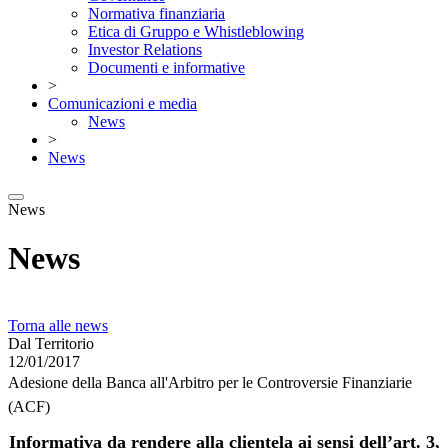
Normativa finanziaria
Etica di Gruppo e Whistleblowing
Investor Relations
Documenti e informative
>
Comunicazioni e media
News
>
News
News
News
Torna alle news
Dal Territorio
12/01/2017
Adesione della Banca all'Arbitro per le Controversie Finanziarie
(ACF)
Informativa da rendere alla clientela ai sensi dell’art. 3,