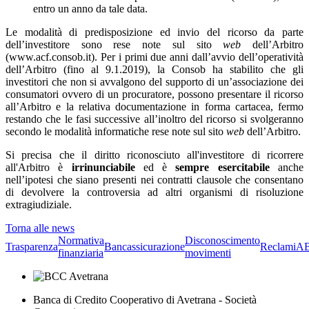
entro un anno da tale data.
Le modalità di predisposizione ed invio del ricorso da parte
dell’investitore sono rese note sul sito
web
dell’Arbitro
(www.acf.consob.it). Per i primi due anni dall’avvio dell’operatività
dell’Arbitro (fino al 9.1.2019), la Consob ha stabilito che gli
investitori che non si avvalgono del supporto di un’associazione dei
consumatori ovvero di un procuratore, possono presentare il ricorso
all’Arbitro e la relativa documentazione in forma cartacea, fermo
restando che le fasi successive all’inoltro del ricorso si svolgeranno
secondo le modalità informatiche rese note sul sito
web
dell’Arbitro.
Si precisa che il diritto riconosciuto all'investitore di ricorrere
all'Arbitro è
irrinunciabile
ed è
sempre esercitabile
anche
nell’ipotesi che siano presenti nei contratti clausole che consentano
di devolvere la controversia ad altri organismi di risoluzione
extragiudiziale.
Torna alle news
Normativa
Disconoscimento
Trasparenza
Bancassicurazione
Reclami
A
finanziaria
movimenti
Banca di Credito Cooperativo di Avetrana - Società