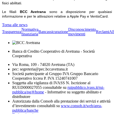
fisici abilitati.
Le filiali
BCC Avetrana
sono a disposizione per qualsiasi
informazione e per le attivazioni relative a Apple Pay e VentisCard.
Torna alle news
Normativa
Disconoscimento
Trasparenza
Bancassicurazione
Reclami
A
finanziaria
movimenti
Banca di Credito Cooperativo di Avetrana - Società
Cooperativa
Via Roma, 109 - 74020 Avetrana (TA)
pec: segreteria@pec.bccavetrana.it
Società partecipante al Gruppo IVA Gruppo Bancario
Cooperativo Iccrea P. IVA 15240741007
Soggetta alla vigilanza di IVASS N. Iscrizione al
RUI:D000027055 consultabile su
ruipubblico.ivass.it/rui-
pubblica/ng/#/home
- Informative su soggetto abilitato e
distributore
Autorizzata dalla Consob alla prestazione dei servizi e attività
d’investimento consultabili su
www.consob.it/web/area-
pubblica/banche