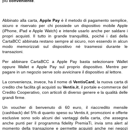
più
conveniente
.
Abbinato alla carta,
Apple Pay
è il metodo di pagamento semplice,
sicuro e riservato per chi possiede un dispositivo mobile Apple
(iPhone, iPad e Apple Watch) e intende usarlo anche per saldare i
propri acquisti. Il tutto in grande tranquillità, poiché i dati della
CartaBCC abbinata restano sempre al sicuro, non essendo in alcun
modo memorizzati sul dispositivo né trasmessi durante le
transazioni.
Per abbinare CartaBCC a Apple Pay basta selezionare Wallet
oppure Wallet e Apple Pay sul proprio dispositivo. Mentre per
pagare in un negozio serve solo avvicinare il dispositivo al lettore.
La convenienza, invece, ha il nome di
VentisCard
, la nuova carta di
credito che facilita gli acquisti su
Ventis.it
, il portale e-commerce del
Credito Cooperativo, con articoli di diverso genere e la qualità delle
grandi firme.
Un voucher di benvenuto di 60 euro, il riaccredito mensile
(cashback) del 5% di quanto speso su Ventis.it, promozioni e offerte
esclusive sono solo alcuni dei vantaggi della carta, che assegna
anche punti per il programma fidelity PremiaTi, invia sms alert al
momento della transazione e permette acquisti anche nei negozi