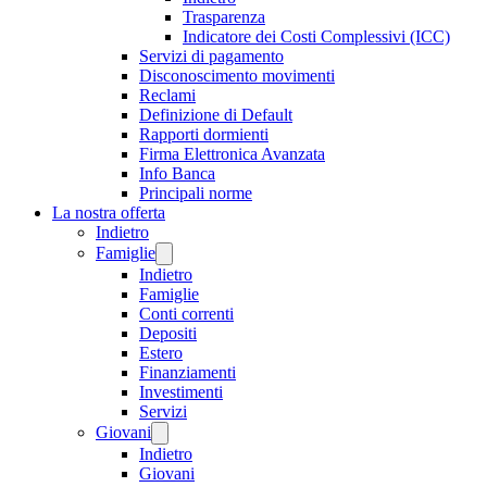
Trasparenza
Indicatore dei Costi Complessivi (ICC)
Servizi di pagamento
Disconoscimento movimenti
Reclami
Definizione di Default
Rapporti dormienti
Firma Elettronica Avanzata
Info Banca
Principali norme
La nostra offerta
Indietro
Famiglie
Indietro
Famiglie
Conti correnti
Depositi
Estero
Finanziamenti
Investimenti
Servizi
Giovani
Indietro
Giovani