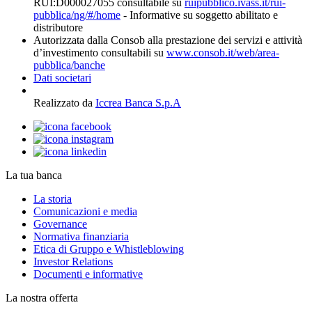
RUI:D000027055 consultabile su
ruipubblico.ivass.it/rui-
pubblica/ng/#/home
- Informative su soggetto abilitato e
distributore
Autorizzata dalla Consob alla prestazione dei servizi e attività
d’investimento consultabili su
www.consob.it/web/area-
pubblica/banche
Dati societari
Realizzato da
Iccrea Banca S.p.A
La tua banca
La storia
Comunicazioni e media
Governance
Normativa finanziaria
Etica di Gruppo e Whistleblowing
Investor Relations
Documenti e informative
La nostra offerta