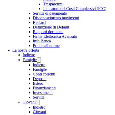
Trasparenza
Indicatore dei Costi Complessivi (ICC)
Servizi di pagamento
Disconoscimento movimenti
Reclami
Definizione di Default
Rapporti dormienti
Firma Elettronica Avanzata
Info Banca
Principali norme
La nostra offerta
Indietro
Famiglie
Indietro
Famiglie
Conti correnti
Depositi
Estero
Finanziamenti
Investimenti
Servizi
Giovani
Indietro
Giovani