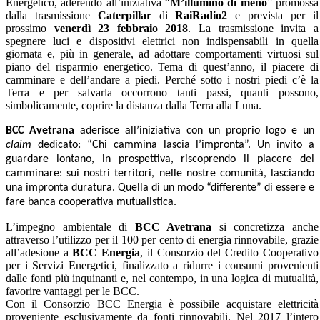
Energetico, aderendo all’iniziativa “
M’illumino di meno
” promossa
dalla trasmissione
Caterpillar
di
RaiRadio2
e prevista per il
prossimo
venerdì 23 febbraio 2018
. La trasmissione invita a
spegnere luci e dispositivi elettrici non indispensabili in quella
giornata e, più in generale, ad adottare comportamenti virtuosi sul
piano del risparmio energetico. Tema di quest’anno, il piacere di
camminare e dell’andare a piedi. Perché sotto i nostri piedi c’è
la
Terra
e per salvarla occorrono tanti passi, quanti possono,
simbolicamente, coprire la distanza dalla Terra alla Luna.
BCC Avetrana
aderisce all’iniziativa con un proprio logo e un
claim
dedicato:
“Chi cammina lascia l’impronta”. Un invito a
guardare lontano, in prospettiva, riscoprendo il piacere del
camminare: sui nostri territori, nelle nostre comunità, lasciando
una impronta duratura. Quella di un modo “differente” di essere e
fare banca cooperativa mutualistica.
L’impegno ambientale di
BCC Avetrana
si concretizza anche
attraverso l’utilizzo per il 100 per cento di energia rinnovabile, grazie
all’adesione a
BCC Energia
, il Consorzio del Credito Cooperativo
per i Servizi Energetici, finalizzato a ridurre i consumi provenienti
dalle fonti più inquinanti e, nel contempo, in una logica di mutualità,
favorire vantaggi per le BCC.
Con il Consorzio BCC Energia è possibile acquistare elettricità
proveniente esclusivamente da fonti rinnovabili. Nel 2017 l’intero