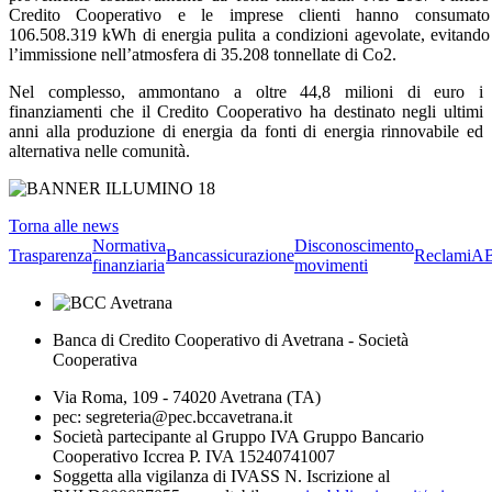
Credito Cooperativo e le imprese clienti hanno consumato
106.508.319 kWh di energia pulita a condizioni agevolate, evitando
l’immissione nell’atmosfera di 35.208 tonnellate di Co2.
Nel complesso, ammontano a oltre 44,8 milioni di euro i
finanziamenti che il Credito Cooperativo ha destinato negli ultimi
anni alla produzione di energia da fonti di energia rinnovabile ed
alternativa nelle comunità.
Torna alle news
Normativa
Disconoscimento
Trasparenza
Bancassicurazione
Reclami
A
finanziaria
movimenti
Banca di Credito Cooperativo di Avetrana - Società
Cooperativa
Via Roma, 109 - 74020 Avetrana (TA)
pec: segreteria@pec.bccavetrana.it
Società partecipante al Gruppo IVA Gruppo Bancario
Cooperativo Iccrea P. IVA 15240741007
Soggetta alla vigilanza di IVASS N. Iscrizione al