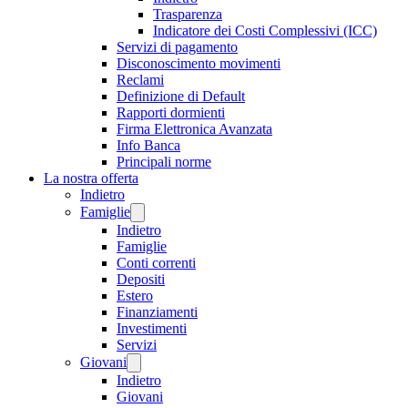
Trasparenza
Indicatore dei Costi Complessivi (ICC)
Servizi di pagamento
Disconoscimento movimenti
Reclami
Definizione di Default
Rapporti dormienti
Firma Elettronica Avanzata
Info Banca
Principali norme
La nostra offerta
Indietro
Famiglie
Indietro
Famiglie
Conti correnti
Depositi
Estero
Finanziamenti
Investimenti
Servizi
Giovani
Indietro
Giovani