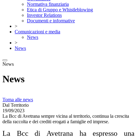
Normativa finanziaria
Etica di Gruppo e Whistleblowing
Investor Relations
Documenti e informative
>
Comunicazioni e media
News
>
News
News
News
Torna alle news
Dal Territorio
19/09/2023
La Bcc di Avetrana sempre vicina al territorio, continua la crescita
della raccolta e dei crediti erogati a famiglie ed imprese.
La Bcc di Avetrana ha espresso una