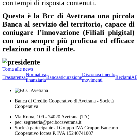
con tempi di risposta contenuti.
Questa è la Bcc di Avetrana una piccola
Banca al servizio del territorio, capace di
coniugare l’innovazione (Filiali phigital)
con una sempre più proficua ed efficace
relazione con il cliente.
Torna alle news
Normativa
Disconoscimento
Trasparenza
Bancassicurazione
Reclami
A
finanziaria
movimenti
Banca di Credito Cooperativo di Avetrana - Società
Cooperativa
Via Roma, 109 - 74020 Avetrana (TA)
pec: segreteria@pec.bccavetrana.it
Società partecipante al Gruppo IVA Gruppo Bancario
Cooperativo Iccrea P. IVA 15240741007