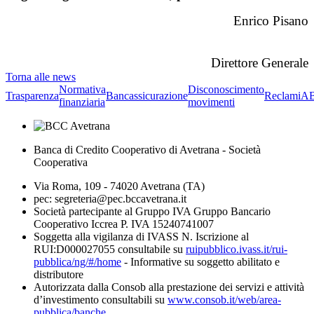
Enrico Pisano
Direttore Generale
Torna alle news
Normativa
Disconoscimento
Trasparenza
Bancassicurazione
Reclami
A
finanziaria
movimenti
Banca di Credito Cooperativo di Avetrana - Società
Cooperativa
Via Roma, 109 - 74020 Avetrana (TA)
pec: segreteria@pec.bccavetrana.it
Società partecipante al Gruppo IVA Gruppo Bancario
Cooperativo Iccrea P. IVA 15240741007
Soggetta alla vigilanza di IVASS N. Iscrizione al
RUI:D000027055 consultabile su
ruipubblico.ivass.it/rui-
pubblica/ng/#/home
- Informative su soggetto abilitato e
distributore
Autorizzata dalla Consob alla prestazione dei servizi e attività
d’investimento consultabili su
www.consob.it/web/area-
pubblica/banche