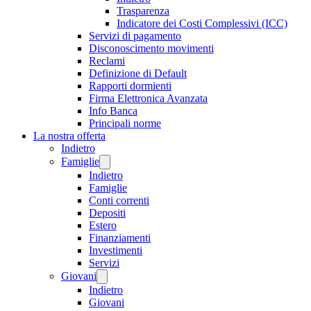
Trasparenza
Indicatore dei Costi Complessivi (ICC)
Servizi di pagamento
Disconoscimento movimenti
Reclami
Definizione di Default
Rapporti dormienti
Firma Elettronica Avanzata
Info Banca
Principali norme
La nostra offerta
Indietro
Famiglie
Indietro
Famiglie
Conti correnti
Depositi
Estero
Finanziamenti
Investimenti
Servizi
Giovani
Indietro
Giovani