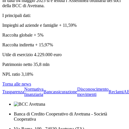
In data 04 maggio 2025 si è tenuta l’Assemblea ordinaria dei soci
della BCC di Avetrana.
I principali dati:
Impieghi ad aziende e famiglie + 11,59%
Raccolta globale + 5%
Raccolta indiretta + 15,97%
Utile di esercizio 4.229.000 euro
Patrimonio netto 35,8 mln
NPL ratio 3,18%
Torna alle news
Normativa
Disconoscimento
Trasparenza
Bancassicurazione
Reclami
A
finanziaria
movimenti
Banca di Credito Cooperativo di Avetrana - Società
Cooperativa
Via Roma, 109 - 74020 Avetrana (TA)