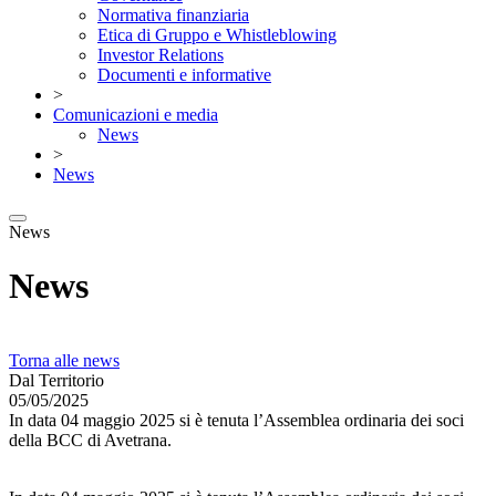
Normativa finanziaria
Etica di Gruppo e Whistleblowing
Investor Relations
Documenti e informative
>
Comunicazioni e media
News
>
News
News
News
Torna alle news
Dal Territorio
05/05/2025
In data 04 maggio 2025 si è tenuta l’Assemblea ordinaria dei soci
della BCC di Avetrana.