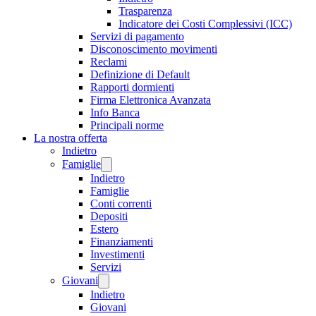
Trasparenza
Indicatore dei Costi Complessivi (ICC)
Servizi di pagamento
Disconoscimento movimenti
Reclami
Definizione di Default
Rapporti dormienti
Firma Elettronica Avanzata
Info Banca
Principali norme
La nostra offerta
Indietro
Famiglie
Indietro
Famiglie
Conti correnti
Depositi
Estero
Finanziamenti
Investimenti
Servizi
Giovani
Indietro
Giovani