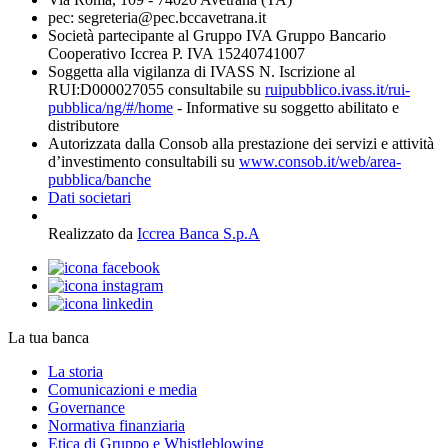
pec: segreteria@pec.bccavetrana.it
Società partecipante al Gruppo IVA Gruppo Bancario
Cooperativo Iccrea P. IVA 15240741007
Soggetta alla vigilanza di IVASS N. Iscrizione al
RUI:D000027055 consultabile su
ruipubblico.ivass.it/rui-
pubblica/ng/#/home
- Informative su soggetto abilitato e
distributore
Autorizzata dalla Consob alla prestazione dei servizi e attività
d’investimento consultabili su
www.consob.it/web/area-
pubblica/banche
Dati societari
Realizzato da
Iccrea Banca S.p.A
La tua banca
La storia
Comunicazioni e media
Governance
Normativa finanziaria
Etica di Gruppo e Whistleblowing