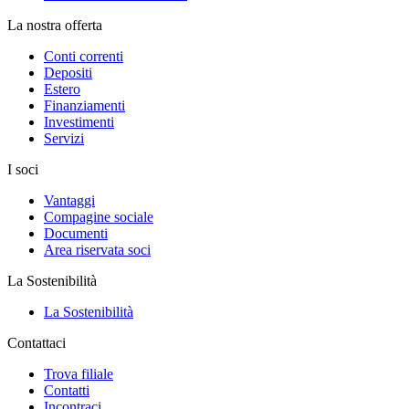
La nostra offerta
Conti correnti
Depositi
Estero
Finanziamenti
Investimenti
Servizi
I soci
Vantaggi
Compagine sociale
Documenti
Area riservata soci
La Sostenibilità
La Sostenibilità
Contattaci
Trova filiale
Contatti
Incontraci