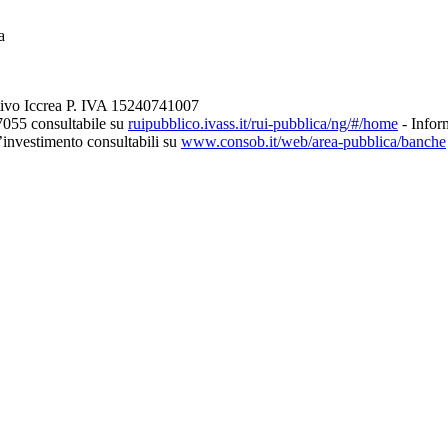
a
tivo Iccrea P. IVA 15240741007
7055 consultabile su
ruipubblico.ivass.it/rui-pubblica/ng/#/home
- Inform
d’investimento consultabili su
www.consob.it/web/area-pubblica/banche