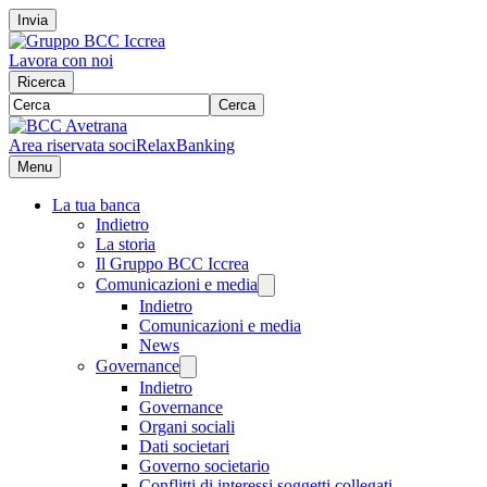
Invia
Lavora con noi
Ricerca
Cerca
Area riservata soci
RelaxBanking
Menu
La tua banca
Indietro
La storia
Il Gruppo BCC Iccrea
Comunicazioni e media
Indietro
Comunicazioni e media
News
Governance
Indietro
Governance
Organi sociali
Dati societari
Governo societario
Conflitti di interessi soggetti collegati