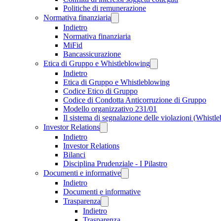
Politiche di remunerazione
Normativa finanziaria
Indietro
Normativa finanziaria
MiFid
Bancassicurazione
Etica di Gruppo e Whistleblowing
Indietro
Etica di Gruppo e Whistleblowing
Codice Etico di Gruppo
Codice di Condotta Anticorruzione di Gruppo
Modello organizzativo 231/01
Il sistema di segnalazione delle violazioni (Whistl
Investor Relations
Indietro
Investor Relations
Bilanci
Disciplina Prudenziale - I Pilastro
Documenti e informative
Indietro
Documenti e informative
Trasparenza
Indietro
Trasparenza