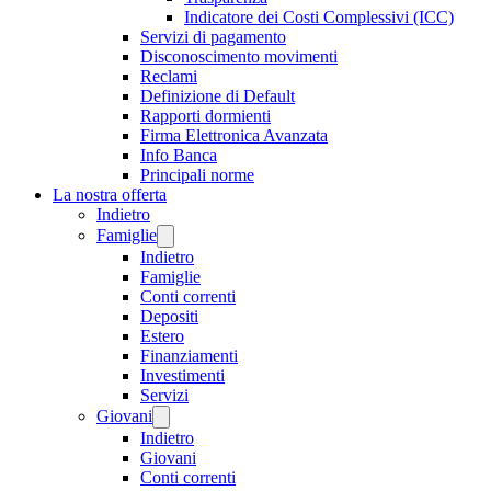
Indicatore dei Costi Complessivi (ICC)
Servizi di pagamento
Disconoscimento movimenti
Reclami
Definizione di Default
Rapporti dormienti
Firma Elettronica Avanzata
Info Banca
Principali norme
La nostra offerta
Indietro
Famiglie
Indietro
Famiglie
Conti correnti
Depositi
Estero
Finanziamenti
Investimenti
Servizi
Giovani
Indietro
Giovani
Conti correnti