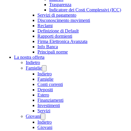
Trasparenza
Indicatore dei Costi Complessivi (ICC)
Servizi di pagamento
Disconoscimento movimenti
Reclami
Definizione di Default
Rapporti dormienti
Firma Elettronica Avanzata
Info Banca
Principali norme
La nostra offerta
Indietro
Famiglie
Indietro
Famiglie
Conti correnti
Depositi
Estero
Finanziamenti
Investimenti
Servizi
Giovani
Indietro
Giovani