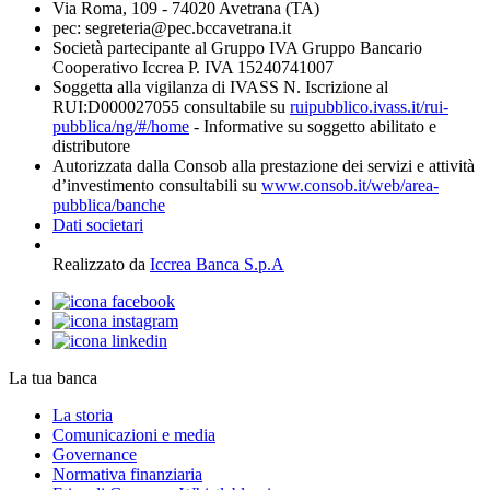
Via Roma, 109 - 74020 Avetrana (TA)
pec: segreteria@pec.bccavetrana.it
Società partecipante al Gruppo IVA Gruppo Bancario
Cooperativo Iccrea P. IVA 15240741007
Soggetta alla vigilanza di IVASS N. Iscrizione al
RUI:D000027055 consultabile su
ruipubblico.ivass.it/rui-
pubblica/ng/#/home
- Informative su soggetto abilitato e
distributore
Autorizzata dalla Consob alla prestazione dei servizi e attività
d’investimento consultabili su
www.consob.it/web/area-
pubblica/banche
Dati societari
Realizzato da
Iccrea Banca S.p.A
La tua banca
La storia
Comunicazioni e media
Governance
Normativa finanziaria