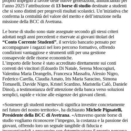
proprio impegno a favore delle nuove generazioni, annunciando per
l’anno 2025 l’attribuzione di
13 borse di studio
destinate a studenti
che si sono distinti per pregevoli risultati scolastici. Un’iniziativa che
conferma la centralità del valore del merito e dell’istruzione nella
missione della BCC di Avetrana.
Le borse di studio sono state assegnate secondo gli stessi criteri
adottati negli anni precedenti e riservate ai giovani titolari del
“Conto Corrente Studenti”
, il servizio bancario pensato per
accompagnare i ragazzi nel loro percorso formativo, offrendo
condizioni vantaggiose e strumenti utili per una gestione
consapevole delle risorse economiche.
L’importo delle borse è stato accreditato direttamente sui conti
correnti dei vincitori (Edoardo Di Natale, Serena Moscogiuri,
Valentina Maria Deangelis, Francesca Massafra, Alessio Nigro,
Federico Carella, Claudia Amato, Iris Maria Saracino, Simona
Tomaselli, Davide Nigro, Kristel Scardino, Maristella Calò, Daniele
Dinoi), a testimonianza dell’attenzione della banca verso soluzioni
semplici, rapide e vicine alle esigenze dei giovani clienti.
«Sostenere gli studenti meritevoli significa investire concretamente
nel futuro del nostro territorio», ha dichiarato
Michele Pignatelli,
Presidente della BCC di Avetrana
. «Attraverso queste borse di
studio vogliamo riconoscere l’impegno, la costanza e la passione dei
giovani, offrendo loro un segnale tangibile di fiducia e
incoraggiandoli a proseguire con determinazione il proprio percorso