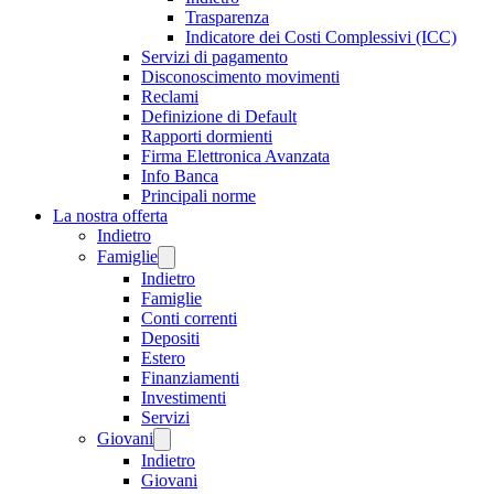
Trasparenza
Indicatore dei Costi Complessivi (ICC)
Servizi di pagamento
Disconoscimento movimenti
Reclami
Definizione di Default
Rapporti dormienti
Firma Elettronica Avanzata
Info Banca
Principali norme
La nostra offerta
Indietro
Famiglie
Indietro
Famiglie
Conti correnti
Depositi
Estero
Finanziamenti
Investimenti
Servizi
Giovani
Indietro
Giovani