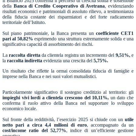
Il Bilancio 2025 conferma il percorso di crescita solida e sostenibile
della
Banca di Credito Cooperativo di Avetrana
, evidenziando
risultati economici e patrimoniali di assoluto rilievo, a testimonianza
della fiducia costante dei risparmiatori e del forte radicamento
territoriale dell’Istituto.
Sul piano patrimoniale, la Banca presenta un
coefficiente CET1
pari al 50,82%
esprimendo una struttura estremamente solida e una
significativa capacità di assorbimento dei rischi.
La
raccolta diretta
da clientela registra un incremento del
9,51%,
e
la
raccolta indiretta
evidenzia una crescita del
5,75%.
Un risultato che riflette la ormai consolidata fiducia di famiglie e
imprese nella Banca e nei suoi valori mutualistici.
Particolarmente significativo il sostegno creditizio al territorio: gli
impieghi vivi lordi a clientela crescono del 10,11%,
un dato che
conferma il ruolo attivo della Banca nel supportare lo sviluppo
economico locale.
Sul fronte della redditività, l’esercizio 2025 si chiude con un
utile
netto pari a circa 4,4 milioni di euro
, accompagnato da un
cost/income ratio del 52,77%
, indice di un’efficiente gestione
operativa.