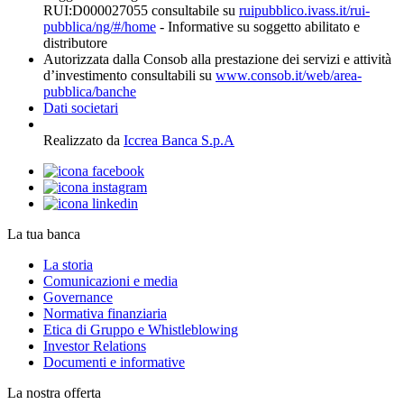
RUI:D000027055 consultabile su
ruipubblico.ivass.it/rui-
pubblica/ng/#/home
- Informative su soggetto abilitato e
distributore
Autorizzata dalla Consob alla prestazione dei servizi e attività
d’investimento consultabili su
www.consob.it/web/area-
pubblica/banche
Dati societari
Realizzato da
Iccrea Banca S.p.A
La tua banca
La storia
Comunicazioni e media
Governance
Normativa finanziaria
Etica di Gruppo e Whistleblowing
Investor Relations
Documenti e informative
La nostra offerta