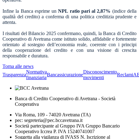
Infine la Banca esprime un
NPL ratio pari al 2,87%
(indice della
qualità del credito) a conferma di una politica creditizia prudente e
attenta.
I risultati del Bilancio 2025 confermano, quindi, la Banca di Credito
Cooperativo di Avetrana come istituto solido, affidabile e fortemente
orientato al sostegno dell’economia reale, coerente con i principi
della cooperazione del credito e con una visione di crescita
responsabile e duratura.
Torna alle news
Normativa
Disconoscimento
Trasparenza
Bancassicurazione
Reclami
A
finanziaria
movimenti
Banca di Credito Cooperativo di Avetrana - Società
Cooperativa
Via Roma, 109 - 74020 Avetrana (TA)
pec: segreteria@pec.bccavetrana.it
Società partecipante al Gruppo IVA Gruppo Bancario
Cooperativo Iccrea P. IVA 15240741007
Soggetta alla vigilanza di IVASS N. Iscrizione al