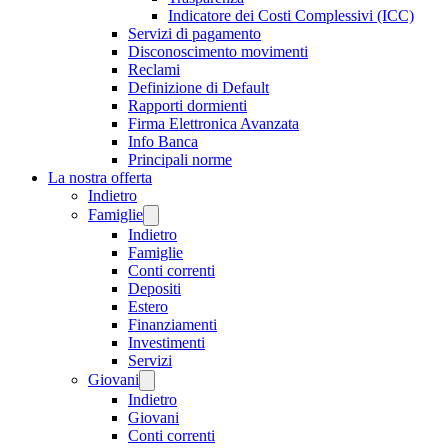
Indicatore dei Costi Complessivi (ICC)
Servizi di pagamento
Disconoscimento movimenti
Reclami
Definizione di Default
Rapporti dormienti
Firma Elettronica Avanzata
Info Banca
Principali norme
La nostra offerta
Indietro
Famiglie
Indietro
Famiglie
Conti correnti
Depositi
Estero
Finanziamenti
Investimenti
Servizi
Giovani
Indietro
Giovani
Conti correnti