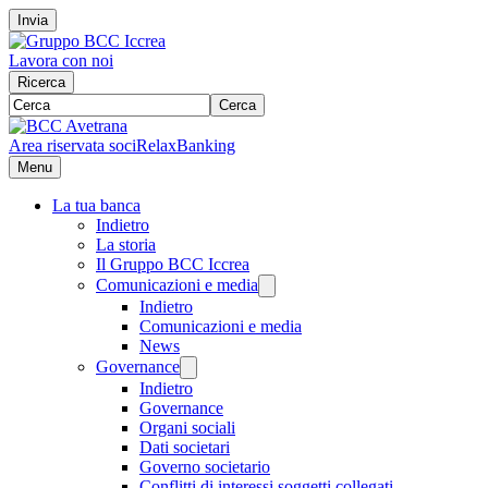
Invia
Lavora con noi
Ricerca
Cerca
Area riservata soci
RelaxBanking
Menu
La tua banca
Indietro
La storia
Il Gruppo BCC Iccrea
Comunicazioni e media
Indietro
Comunicazioni e media
News
Governance
Indietro
Governance
Organi sociali
Dati societari
Governo societario
Conflitti di interessi soggetti collegati