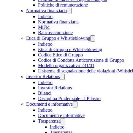
Politiche di remunerazione
Normativa finanziaria
Indietro
Normativa finanziaria
MiFid
Bancassicurazione
Etica di Gruppo e Whistleblowing
Indietro
Etica di Gruppo e Whistleblowing
Codice Etico di Gruppo
Codice di Condotta Anticorruzione di Gruppo
Modello organizzativo 231/01
Il sistema di segnalazione delle violazioni (Whistl
Investor Relations
Indietro
Investor Relations
Bilanci
Disciplina Prudenziale - I Pilastro
Documenti e informative
Indietro
Documenti e informative
Trasparenza
Indietro
Trasparenza