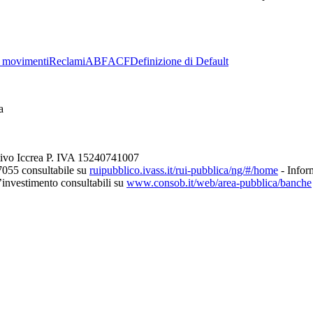
 movimenti
Reclami
ABF
ACF
Definizione di Default
a
tivo Iccrea P. IVA 15240741007
7055 consultabile su
ruipubblico.ivass.it/rui-pubblica/ng/#/home
- Inform
d’investimento consultabili su
www.consob.it/web/area-pubblica/banche