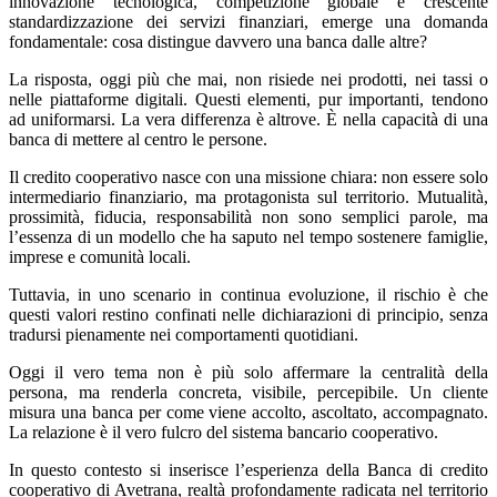
innovazione tecnologica, competizione globale e crescente
standardizzazione dei servizi finanziari, emerge una domanda
fondamentale: cosa distingue davvero una banca dalle altre?
La risposta, oggi più che mai, non risiede nei prodotti, nei tassi o
nelle piattaforme digitali. Questi elementi, pur importanti, tendono
ad uniformarsi. La vera differenza è altrove. È nella capacità di una
banca di mettere al centro le persone.
Il credito cooperativo nasce con una missione chiara: non essere solo
intermediario finanziario, ma protagonista sul territorio. Mutualità,
prossimità, fiducia, responsabilità non sono semplici parole, ma
l’essenza di un modello che ha saputo nel tempo sostenere famiglie,
imprese e comunità locali.
Tuttavia, in uno scenario in continua evoluzione, il rischio è che
questi valori restino confinati nelle dichiarazioni di principio, senza
tradursi pienamente nei comportamenti quotidiani.
Oggi il vero tema non è più solo affermare la centralità della
persona, ma renderla concreta, visibile, percepibile. Un cliente
misura una banca per come viene accolto, ascoltato, accompagnato.
La relazione è il vero fulcro del sistema bancario cooperativo.
In questo contesto si inserisce l’esperienza della Banca di credito
cooperativo di Avetrana, realtà profondamente radicata nel territorio