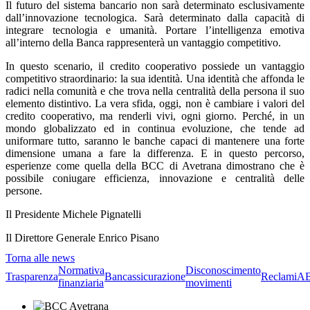
Il futuro del sistema bancario non sarà determinato esclusivamente
dall’innovazione tecnologica. Sarà determinato dalla capacità di
integrare tecnologia e umanità. Portare l’intelligenza emotiva
all’interno della Banca rappresenterà un vantaggio competitivo.
In questo scenario, il credito cooperativo possiede un vantaggio
competitivo straordinario: la sua identità. Una identità che affonda le
radici nella comunità e che trova nella centralità della persona il suo
elemento distintivo. La vera sfida, oggi, non è cambiare i valori del
credito cooperativo, ma renderli vivi, ogni giorno. Perché, in un
mondo globalizzato ed in continua evoluzione, che tende ad
uniformare tutto, saranno le banche capaci di mantenere una forte
dimensione umana a fare la differenza. E in questo percorso,
esperienze come quella della BCC di Avetrana dimostrano che è
possibile coniugare efficienza, innovazione e centralità delle
persone.
Il Presidente Michele Pignatelli
Il Direttore Generale Enrico Pisano
Torna alle news
Normativa
Disconoscimento
Trasparenza
Bancassicurazione
Reclami
A
finanziaria
movimenti