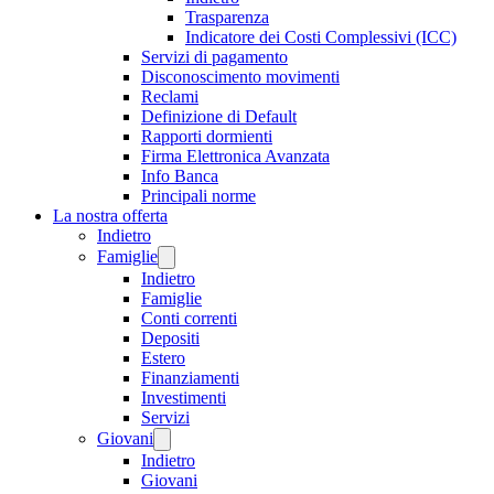
Trasparenza
Indicatore dei Costi Complessivi (ICC)
Servizi di pagamento
Disconoscimento movimenti
Reclami
Definizione di Default
Rapporti dormienti
Firma Elettronica Avanzata
Info Banca
Principali norme
La nostra offerta
Indietro
Famiglie
Indietro
Famiglie
Conti correnti
Depositi
Estero
Finanziamenti
Investimenti
Servizi
Giovani
Indietro
Giovani