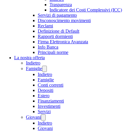
Trasparenza
Indicatore dei Costi Complessivi (ICC)
Servizi di pagamento
Disconoscimento movimenti
Reclami
Definizione di Default
Rapporti dormienti
Firma Elettronica Avanzata
Info Banca
Principali norme
La nostra offerta
Indietro
Famiglie
Indietro
Famiglie
Conti correnti
Depositi
Estero
Finanziamenti
Investimenti
Servizi
Giovani
Indietro
Giovani