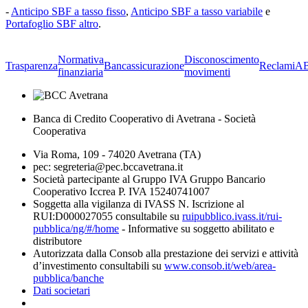
-
Anticipo SBF a tasso fisso
,
Anticipo SBF a tasso variabile
e
Portafoglio SBF altro
.
Normativa
Disconoscimento
Trasparenza
Bancassicurazione
Reclami
A
finanziaria
movimenti
Banca di Credito Cooperativo di Avetrana - Società
Cooperativa
Via Roma, 109 - 74020 Avetrana (TA)
pec: segreteria@pec.bccavetrana.it
Società partecipante al Gruppo IVA Gruppo Bancario
Cooperativo Iccrea P. IVA 15240741007
Soggetta alla vigilanza di IVASS N. Iscrizione al
RUI:D000027055 consultabile su
ruipubblico.ivass.it/rui-
pubblica/ng/#/home
- Informative su soggetto abilitato e
distributore
Autorizzata dalla Consob alla prestazione dei servizi e attività
d’investimento consultabili su
www.consob.it/web/area-
pubblica/banche
Dati societari