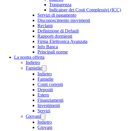
Trasparenza
Indicatore dei Costi Complessivi (ICC)
Servizi di pagamento
Disconoscimento movimenti
Reclami
Definizione di Default
Rapporti dormienti
Firma Elettronica Avanzata
Info Banca
Principali norme
La nostra offerta
Indietro
Famiglie
Indietro
Famiglie
Conti correnti
Depositi
Estero
Finanziamenti
Investimenti
Servizi
Giovani
Indietro
Giovani