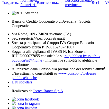
Normativa
Disconoscimento
Trasparenza
Bancassicurazione
Reclami
A
finanziaria
movimenti
Banca di Credito Cooperativo di Avetrana - Società
Cooperativa
Via Roma, 109 - 74020 Avetrana (TA)
pec: segreteria@pec.bccavetrana.it
Società partecipante al Gruppo IVA Gruppo Bancario
Cooperativo Iccrea P. IVA 15240741007
Soggetta alla vigilanza di IVASS N. Iscrizione al
RUI:D000027055 consultabile su
ruipubblico.ivass.it/rui-
pubblica/ng/#/home
- Informative su soggetto abilitato e
distributore
Autorizzata dalla Consob alla prestazione dei servizi e attività
d’investimento consultabili su
www.consob.it/web/area-
pubblica/banche
Dati societari
Realizzato da
Iccrea Banca S.p.A