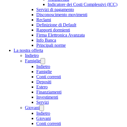
Indicatore dei Costi Complessivi (ICC)
Servizi di pagamento
Disconoscimento movimenti
Reclami
Definizione di Default
Rapporti dormienti
Firma Elettronica Avanzata
Info Banca
Principali norme
La nostra offerta
Indietro
Famiglie
Indietro
Famiglie
Conti correnti
Depositi
Estero
Finanziamenti
Investimenti
Servizi
Giovani
Indietro
Giovani
Conti correnti