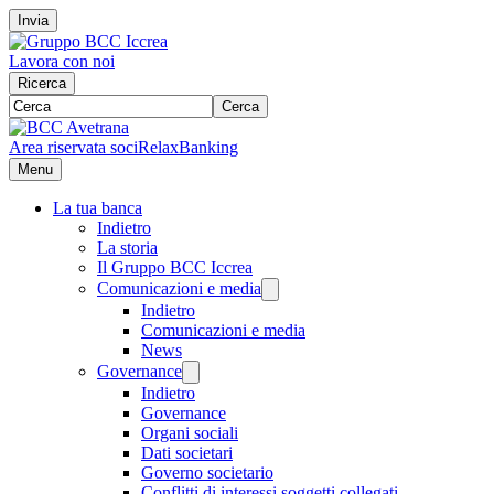
Invia
Lavora con noi
Ricerca
Cerca
Area riservata soci
RelaxBanking
Menu
La tua banca
Indietro
La storia
Il Gruppo BCC Iccrea
Comunicazioni e media
Indietro
Comunicazioni e media
News
Governance
Indietro
Governance
Organi sociali
Dati societari
Governo societario
Conflitti di interessi soggetti collegati