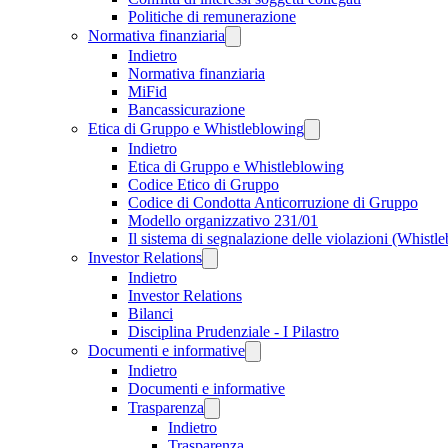
Politiche di remunerazione
Normativa finanziaria
Indietro
Normativa finanziaria
MiFid
Bancassicurazione
Etica di Gruppo e Whistleblowing
Indietro
Etica di Gruppo e Whistleblowing
Codice Etico di Gruppo
Codice di Condotta Anticorruzione di Gruppo
Modello organizzativo 231/01
Il sistema di segnalazione delle violazioni (Whistl
Investor Relations
Indietro
Investor Relations
Bilanci
Disciplina Prudenziale - I Pilastro
Documenti e informative
Indietro
Documenti e informative
Trasparenza
Indietro
Trasparenza