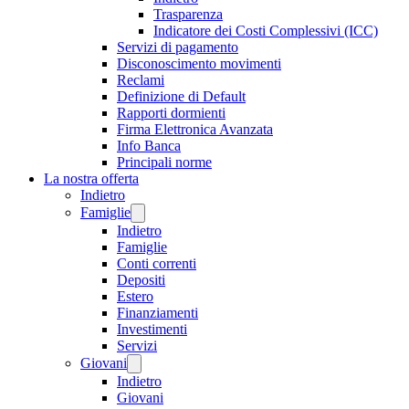
Trasparenza
Indicatore dei Costi Complessivi (ICC)
Servizi di pagamento
Disconoscimento movimenti
Reclami
Definizione di Default
Rapporti dormienti
Firma Elettronica Avanzata
Info Banca
Principali norme
La nostra offerta
Indietro
Famiglie
Indietro
Famiglie
Conti correnti
Depositi
Estero
Finanziamenti
Investimenti
Servizi
Giovani
Indietro
Giovani