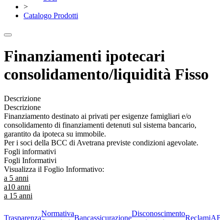
>
Catalogo Prodotti
Finanziamenti ipotecari
consolidamento/liquidità Fisso
Descrizione
Descrizione
Finanziamento destinato ai privati per esigenze famigliari e/o
consolidamento di finanziamenti detenuti sul sistema bancario,
garantito da ipoteca su immobile.
Per i soci della BCC di Avetrana previste condizioni agevolate.
Fogli informativi
Fogli Informativi
Visualizza il Foglio Informativo:
a 5 anni
a10 anni
a 15 anni
Normativa
Disconoscimento
Trasparenza
Bancassicurazione
Reclami
A