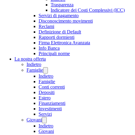
Trasparenza
Indicatore dei Costi Complessivi (ICC)
Servizi di pagamento
Disconoscimento movimenti
Reclami
Definizione di Default
Rapporti dormienti
Firma Elettronica Avanzata
Info Banca
Principali norme
La nostra offerta
Indietro
Famiglie
Indietro
Famiglie
Conti correnti
Depositi
Estero
Finanziamenti
Investimenti
Servizi
Giovani
Indietro
Giovani