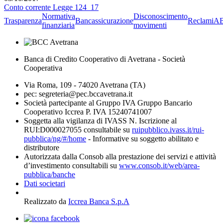
Conto corrente Legge 124_17
Normativa
Disconoscimento
Trasparenza
Bancassicurazione
Reclami
A
finanziaria
movimenti
Banca di Credito Cooperativo di Avetrana - Società
Cooperativa
Via Roma, 109 - 74020 Avetrana (TA)
pec: segreteria@pec.bccavetrana.it
Società partecipante al Gruppo IVA Gruppo Bancario
Cooperativo Iccrea P. IVA 15240741007
Soggetta alla vigilanza di IVASS N. Iscrizione al
RUI:D000027055 consultabile su
ruipubblico.ivass.it/rui-
pubblica/ng/#/home
- Informative su soggetto abilitato e
distributore
Autorizzata dalla Consob alla prestazione dei servizi e attività
d’investimento consultabili su
www.consob.it/web/area-
pubblica/banche
Dati societari
Realizzato da
Iccrea Banca S.p.A