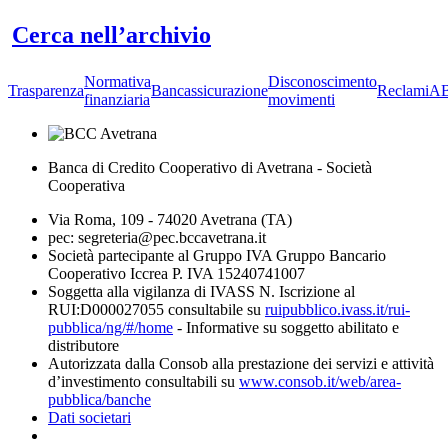
Cerca nell’archivio
Normativa
Disconoscimento
Trasparenza
Bancassicurazione
Reclami
A
finanziaria
movimenti
Banca di Credito Cooperativo di Avetrana - Società
Cooperativa
Via Roma, 109 - 74020 Avetrana (TA)
pec: segreteria@pec.bccavetrana.it
Società partecipante al Gruppo IVA Gruppo Bancario
Cooperativo Iccrea P. IVA 15240741007
Soggetta alla vigilanza di IVASS N. Iscrizione al
RUI:D000027055 consultabile su
ruipubblico.ivass.it/rui-
pubblica/ng/#/home
- Informative su soggetto abilitato e
distributore
Autorizzata dalla Consob alla prestazione dei servizi e attività
d’investimento consultabili su
www.consob.it/web/area-
pubblica/banche
Dati societari