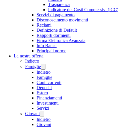
Trasparenza
Indicatore dei Costi Complessivi (ICC)
Servizi di pagamento
Disconoscimento movimenti
Reclami
Definizione di Default
Rapporti dormienti
Firma Elettronica Avanzata
Info Banca
Principali norme
La nostra offerta
Indietro
Famiglie
Indietro
Famiglie
Conti correnti
Depositi
Estero
Finanziamenti
Investimenti
Servizi
Giovani
Indietro
Giovani