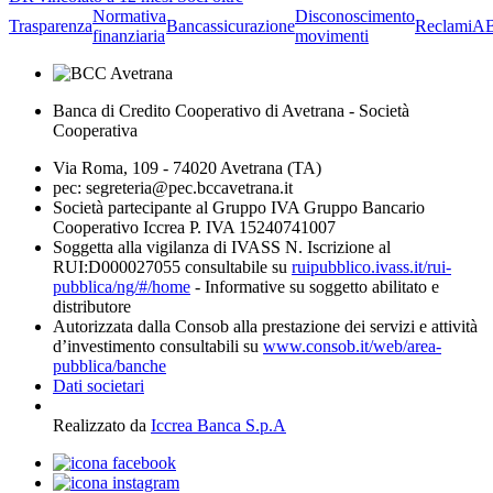
Normativa
Disconoscimento
Trasparenza
Bancassicurazione
Reclami
A
finanziaria
movimenti
Banca di Credito Cooperativo di Avetrana - Società
Cooperativa
Via Roma, 109 - 74020 Avetrana (TA)
pec: segreteria@pec.bccavetrana.it
Società partecipante al Gruppo IVA Gruppo Bancario
Cooperativo Iccrea P. IVA 15240741007
Soggetta alla vigilanza di IVASS N. Iscrizione al
RUI:D000027055 consultabile su
ruipubblico.ivass.it/rui-
pubblica/ng/#/home
- Informative su soggetto abilitato e
distributore
Autorizzata dalla Consob alla prestazione dei servizi e attività
d’investimento consultabili su
www.consob.it/web/area-
pubblica/banche
Dati societari
Realizzato da
Iccrea Banca S.p.A