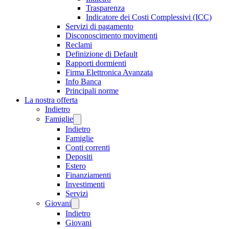
Trasparenza
Indicatore dei Costi Complessivi (ICC)
Servizi di pagamento
Disconoscimento movimenti
Reclami
Definizione di Default
Rapporti dormienti
Firma Elettronica Avanzata
Info Banca
Principali norme
La nostra offerta
Indietro
Famiglie
Indietro
Famiglie
Conti correnti
Depositi
Estero
Finanziamenti
Investimenti
Servizi
Giovani
Indietro
Giovani