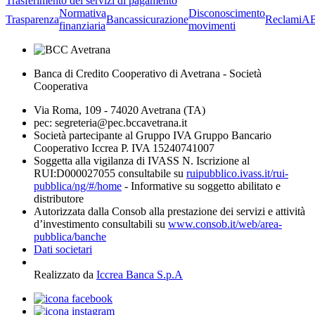
Trasferimento dei servizi di pagamento
Normativa
Disconoscimento
Trasparenza
Bancassicurazione
Reclami
A
finanziaria
movimenti
Banca di Credito Cooperativo di Avetrana - Società
Cooperativa
Via Roma, 109 - 74020 Avetrana (TA)
pec: segreteria@pec.bccavetrana.it
Società partecipante al Gruppo IVA Gruppo Bancario
Cooperativo Iccrea P. IVA 15240741007
Soggetta alla vigilanza di IVASS N. Iscrizione al
RUI:D000027055 consultabile su
ruipubblico.ivass.it/rui-
pubblica/ng/#/home
- Informative su soggetto abilitato e
distributore
Autorizzata dalla Consob alla prestazione dei servizi e attività
d’investimento consultabili su
www.consob.it/web/area-
pubblica/banche
Dati societari
Realizzato da
Iccrea Banca S.p.A