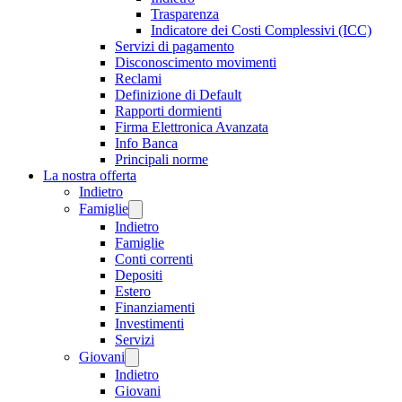
Trasparenza
Indicatore dei Costi Complessivi (ICC)
Servizi di pagamento
Disconoscimento movimenti
Reclami
Definizione di Default
Rapporti dormienti
Firma Elettronica Avanzata
Info Banca
Principali norme
La nostra offerta
Indietro
Famiglie
Indietro
Famiglie
Conti correnti
Depositi
Estero
Finanziamenti
Investimenti
Servizi
Giovani
Indietro
Giovani