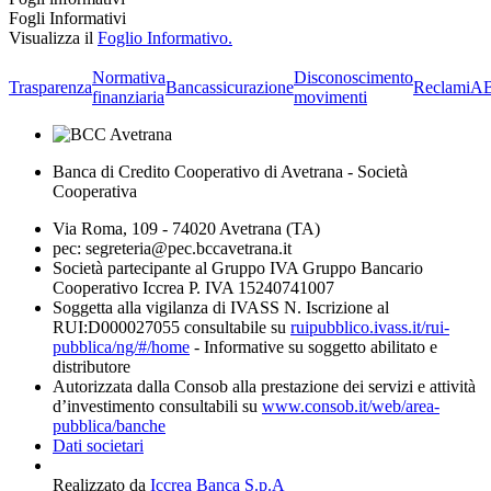
Fogli Informativi
Visualizza il
Foglio Informativo.
Normativa
Disconoscimento
Trasparenza
Bancassicurazione
Reclami
A
finanziaria
movimenti
Banca di Credito Cooperativo di Avetrana - Società
Cooperativa
Via Roma, 109 - 74020 Avetrana (TA)
pec: segreteria@pec.bccavetrana.it
Società partecipante al Gruppo IVA Gruppo Bancario
Cooperativo Iccrea P. IVA 15240741007
Soggetta alla vigilanza di IVASS N. Iscrizione al
RUI:D000027055 consultabile su
ruipubblico.ivass.it/rui-
pubblica/ng/#/home
- Informative su soggetto abilitato e
distributore
Autorizzata dalla Consob alla prestazione dei servizi e attività
d’investimento consultabili su
www.consob.it/web/area-
pubblica/banche
Dati societari
Realizzato da
Iccrea Banca S.p.A