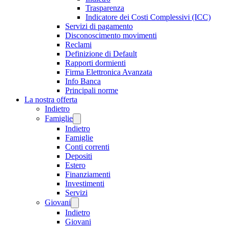
Trasparenza
Indicatore dei Costi Complessivi (ICC)
Servizi di pagamento
Disconoscimento movimenti
Reclami
Definizione di Default
Rapporti dormienti
Firma Elettronica Avanzata
Info Banca
Principali norme
La nostra offerta
Indietro
Famiglie
Indietro
Famiglie
Conti correnti
Depositi
Estero
Finanziamenti
Investimenti
Servizi
Giovani
Indietro
Giovani