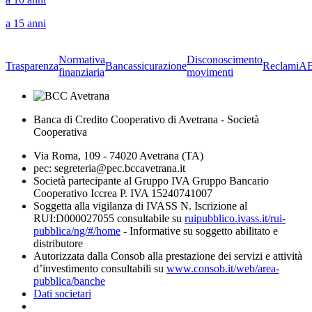
a 15 anni
Normativa
Disconoscimento
Trasparenza
Bancassicurazione
Reclami
A
finanziaria
movimenti
Banca di Credito Cooperativo di Avetrana - Società
Cooperativa
Via Roma, 109 - 74020 Avetrana (TA)
pec: segreteria@pec.bccavetrana.it
Società partecipante al Gruppo IVA Gruppo Bancario
Cooperativo Iccrea P. IVA 15240741007
Soggetta alla vigilanza di IVASS N. Iscrizione al
RUI:D000027055 consultabile su
ruipubblico.ivass.it/rui-
pubblica/ng/#/home
- Informative su soggetto abilitato e
distributore
Autorizzata dalla Consob alla prestazione dei servizi e attività
d’investimento consultabili su
www.consob.it/web/area-
pubblica/banche
Dati societari