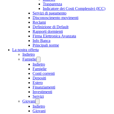
Trasparenza
Indicatore dei Costi Complessivi (ICC)
Servizi di pagamento
Disconoscimento movimenti
Reclami
Definizione di Default
Rapporti dormienti
Firma Elettronica Avanzata
Info Banca
Principali norme
La nostra offerta
Indietro
Famiglie
Indietro
Famiglie
Conti correnti
Depositi
Estero
Finanziamenti
Investimenti
Servizi
Giovani
Indietro
Giovani