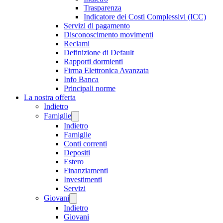
Trasparenza
Indicatore dei Costi Complessivi (ICC)
Servizi di pagamento
Disconoscimento movimenti
Reclami
Definizione di Default
Rapporti dormienti
Firma Elettronica Avanzata
Info Banca
Principali norme
La nostra offerta
Indietro
Famiglie
Indietro
Famiglie
Conti correnti
Depositi
Estero
Finanziamenti
Investimenti
Servizi
Giovani
Indietro
Giovani