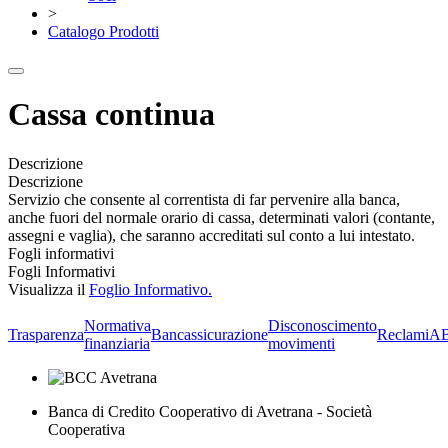
>
Catalogo Prodotti
Cassa continua
Descrizione
Descrizione
Servizio che consente al correntista di far pervenire alla banca,
anche fuori del normale orario di cassa, determinati valori (contante,
assegni e vaglia), che saranno accreditati sul conto a lui intestato.
Fogli informativi
Fogli Informativi
Visualizza il
Foglio Informativo
.
Normativa
Disconoscimento
Trasparenza
Bancassicurazione
Reclami
A
finanziaria
movimenti
Banca di Credito Cooperativo di Avetrana - Società
Cooperativa