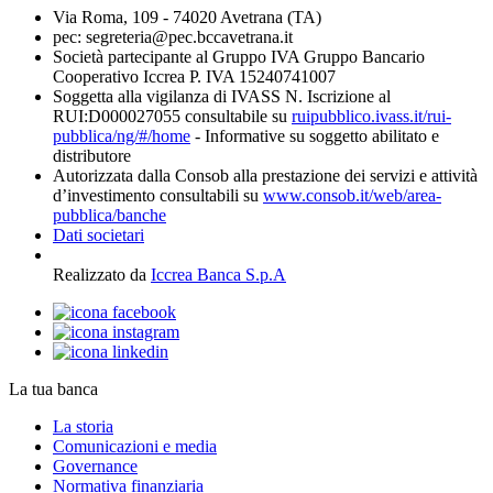
Via Roma, 109 - 74020 Avetrana (TA)
pec: segreteria@pec.bccavetrana.it
Società partecipante al Gruppo IVA Gruppo Bancario
Cooperativo Iccrea P. IVA 15240741007
Soggetta alla vigilanza di IVASS N. Iscrizione al
RUI:D000027055 consultabile su
ruipubblico.ivass.it/rui-
pubblica/ng/#/home
- Informative su soggetto abilitato e
distributore
Autorizzata dalla Consob alla prestazione dei servizi e attività
d’investimento consultabili su
www.consob.it/web/area-
pubblica/banche
Dati societari
Realizzato da
Iccrea Banca S.p.A
La tua banca
La storia
Comunicazioni e media
Governance
Normativa finanziaria