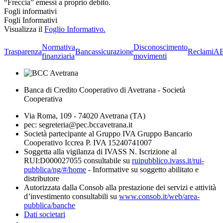
“Freccia” emessi a proprio debito.
Fogli informativi
Fogli Informativi
Visualizza il
Foglio Informativo.
Normativa
Disconoscimento
Trasparenza
Bancassicurazione
Reclami
A
finanziaria
movimenti
Banca di Credito Cooperativo di Avetrana - Società
Cooperativa
Via Roma, 109 - 74020 Avetrana (TA)
pec: segreteria@pec.bccavetrana.it
Società partecipante al Gruppo IVA Gruppo Bancario
Cooperativo Iccrea P. IVA 15240741007
Soggetta alla vigilanza di IVASS N. Iscrizione al
RUI:D000027055 consultabile su
ruipubblico.ivass.it/rui-
pubblica/ng/#/home
- Informative su soggetto abilitato e
distributore
Autorizzata dalla Consob alla prestazione dei servizi e attività
d’investimento consultabili su
www.consob.it/web/area-
pubblica/banche
Dati societari