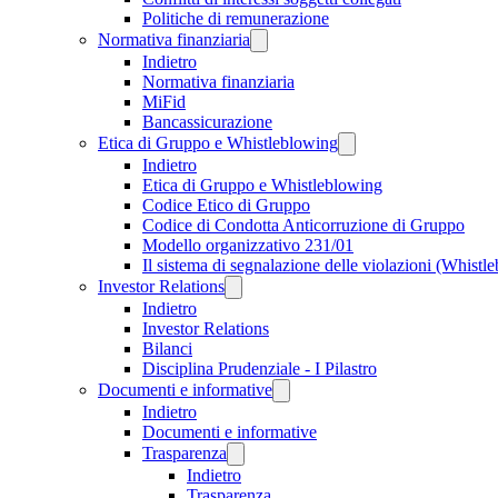
Politiche di remunerazione
Normativa finanziaria
Indietro
Normativa finanziaria
MiFid
Bancassicurazione
Etica di Gruppo e Whistleblowing
Indietro
Etica di Gruppo e Whistleblowing
Codice Etico di Gruppo
Codice di Condotta Anticorruzione di Gruppo
Modello organizzativo 231/01
Il sistema di segnalazione delle violazioni (Whistl
Investor Relations
Indietro
Investor Relations
Bilanci
Disciplina Prudenziale - I Pilastro
Documenti e informative
Indietro
Documenti e informative
Trasparenza
Indietro
Trasparenza