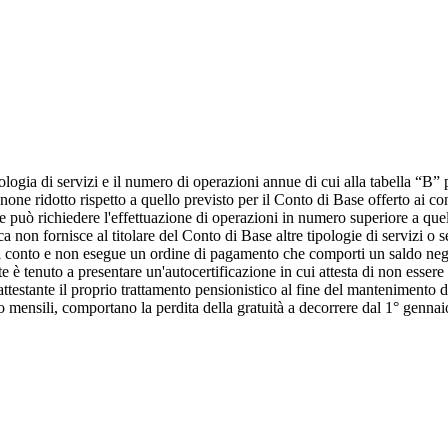
ologia di servizi e il numero di operazioni annue di cui alla tabella “B” 
canone ridotto rispetto a quello previsto per il Conto di Base offerto ai 
ente può richiedere l'effettuazione di operazioni in numero superiore a qu
on fornisce al titolare del Conto di Base altre tipologie di servizi o ser
o di conto e non esegue un ordine di pagamento che comporti un saldo nega
 è tenuto a presentare un'autocertificazione in cui attesta di non essere ti
 attestante il proprio trattamento pensionistico al fine del mantenimento d
o mensili, comportano la perdita della gratuità a decorrere dal 1° gennaio