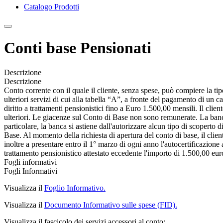
Catalogo Prodotti
Conti base Pensionati
Descrizione
Descrizione
Conto corrente con il quale il cliente, senza spese, può compiere la tip
ulteriori servizi di cui alla tabella “A”, a fronte del pagamento di un 
diritto a trattamenti pensionistici fino a Euro 1.500,00 mensili. Il cli
ulteriori. Le giacenze sul Conto di Base non sono remunerate. La banca n
particolare, la banca si astiene dall'autorizzare alcun tipo di scopert
Base. Al momento della richiesta di apertura del conto di base, il cliente
inoltre a presentare entro il 1° marzo di ogni anno l'autocertificazione
trattamento pensionistico attestato eccedente l'importo di 1.500,00 eur
Fogli informativi
Fogli Informativi
Visualizza il
Foglio Informativo.
Visualizza il
Documento Informativo sulle spese (FID).
Visualizza il fascicolo dei servizi accessori al conto: