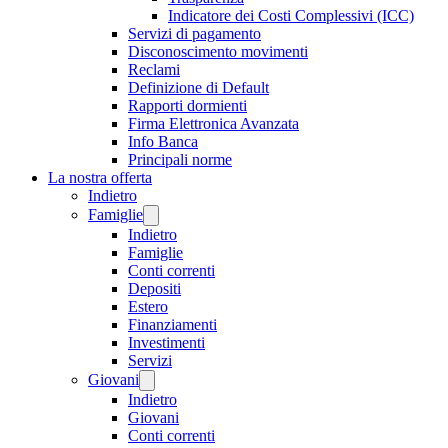
Indicatore dei Costi Complessivi (ICC)
Servizi di pagamento
Disconoscimento movimenti
Reclami
Definizione di Default
Rapporti dormienti
Firma Elettronica Avanzata
Info Banca
Principali norme
La nostra offerta
Indietro
Famiglie
Indietro
Famiglie
Conti correnti
Depositi
Estero
Finanziamenti
Investimenti
Servizi
Giovani
Indietro
Giovani
Conti correnti