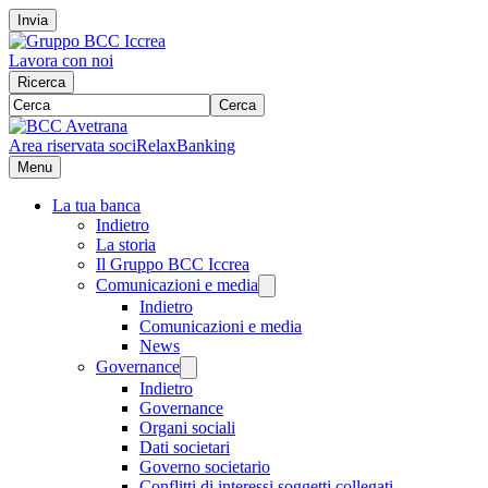
Invia
Lavora con noi
Ricerca
Cerca
Area riservata soci
RelaxBanking
Menu
La tua banca
Indietro
La storia
Il Gruppo BCC Iccrea
Comunicazioni e media
Indietro
Comunicazioni e media
News
Governance
Indietro
Governance
Organi sociali
Dati societari
Governo societario
Conflitti di interessi soggetti collegati