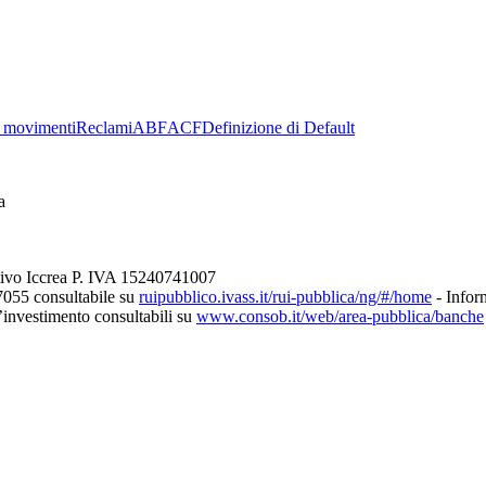
 movimenti
Reclami
ABF
ACF
Definizione di Default
a
tivo Iccrea P. IVA 15240741007
7055 consultabile su
ruipubblico.ivass.it/rui-pubblica/ng/#/home
- Inform
d’investimento consultabili su
www.consob.it/web/area-pubblica/banche