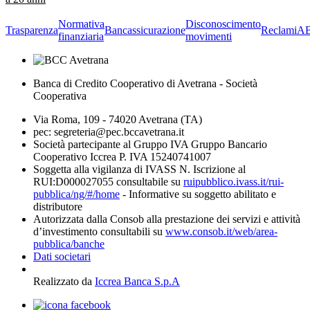
Normativa
Disconoscimento
Trasparenza
Bancassicurazione
Reclami
A
finanziaria
movimenti
Banca di Credito Cooperativo di Avetrana - Società
Cooperativa
Via Roma, 109 - 74020 Avetrana (TA)
pec: segreteria@pec.bccavetrana.it
Società partecipante al Gruppo IVA Gruppo Bancario
Cooperativo Iccrea P. IVA 15240741007
Soggetta alla vigilanza di IVASS N. Iscrizione al
RUI:D000027055 consultabile su
ruipubblico.ivass.it/rui-
pubblica/ng/#/home
- Informative su soggetto abilitato e
distributore
Autorizzata dalla Consob alla prestazione dei servizi e attività
d’investimento consultabili su
www.consob.it/web/area-
pubblica/banche
Dati societari
Realizzato da
Iccrea Banca S.p.A