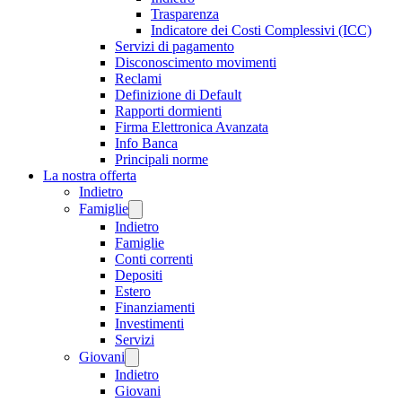
Trasparenza
Indicatore dei Costi Complessivi (ICC)
Servizi di pagamento
Disconoscimento movimenti
Reclami
Definizione di Default
Rapporti dormienti
Firma Elettronica Avanzata
Info Banca
Principali norme
La nostra offerta
Indietro
Famiglie
Indietro
Famiglie
Conti correnti
Depositi
Estero
Finanziamenti
Investimenti
Servizi
Giovani
Indietro
Giovani