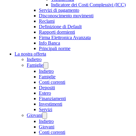
Indicatore dei Costi Complessivi (ICC)
Servizi di pagamento
Disconoscimento movimenti
Reclami
Definizione di Default
Rapporti dormienti
Firma Elettronica Avanzata
Info Banca
Principali norme
La nostra offerta
Indietro
Famiglie
Indietro
Famiglie
Conti correnti
Depositi
Estero
Finanziamenti
Investimenti
Servizi
Giovani
Indietro
Giovani
Conti correnti