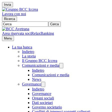
Invia
Lavora con noi
Ricerca
Cerca
Area riservata soci
RelaxBanking
Menu
La tua banca
Indietro
La storia
Il Gruppo BCC Iccrea
Comunicazioni e media
Indietro
Comunicazioni e media
News
Governance
Indietro
Governance
Organi sociali
Dati societari
Governo societario
Conflitti di interessi soggetti collegati