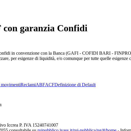
F con garanzia Confidi
ia Confidi in convenzione con la Banca (GAFI - COFIDI BARI - FINPRO
izzare, per esigenze di liquidità, e/o comunque per tutte quelle esigenze c
 movimenti
Reclami
ABF
ACF
Definizione di Default
a
tivo Iccrea P. IVA 15240741007
7055 consultabile su
ruipubblico.ivass.it/rui-pubblica/ng/#/home
- Inform