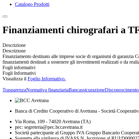
Catalogo Prodotti
Finanziamenti chirografari a T
Descrizione
Descrizione
Finanziamento destinato alle imprese socie di organismi di garanz
finanziamenti destinati a sostenere gli investimenti realizzati o da real
Fogli informativi
Fogli Informativi
Visualizza il
Foglio Informativo.
Trasparenza
Normativa finanziaria
Bancassicurazione
Disconoscimento
Banca di Credito Cooperativo di Avetrana - Società Cooperativ
Via Roma, 109 - 74020 Avetrana (TA)
pec: segreteria@pec.bccavetrana.it
Società partecipante al Gruppo IVA Gruppo Bancario Coopera
Soggetta alla vigilanza di IVASS N. Iscrizione al RUI:D00002