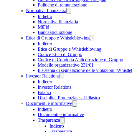
Politiche di remunerazione
Normativa finanziaria
Indietro
Normativa finanziaria
MiFid
Bancassicurazione
Etica di Gruppo e Whistleblowing
Indietro
Etica di Gruppo e Whistleblowing
Codice Etico di Gruppo
Codice di Condotta Anticorruzione di Gruppo
Modello organizzativo 231/01
Il sistema di segnalazione delle violazioni (Whistl
Investor Relations
Indietro
Investor Relations
Bilanci
Disciplina Prudenziale - I Pilastro
Documenti e informative
Indietro
Documenti e informative
Trasparenza
Indietro
Trasparenza