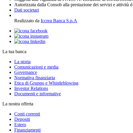
Autorizzata dalla Consob alla prestazione dei servizi e attività 
Dati societari
Realizzato da
Iccrea Banca S.p.A
La tua banca
La storia
Comunicazioni e media
Governance
Normativa finanziaria
Etica di Gruppo e Whistleblowing
Investor Relations
Documenti e informative
La nostra offerta
Conti correnti
Depositi
Estero
Finanziamenti