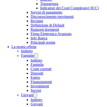
Trasparenza
Indicatore dei Costi Complessivi (ICC)
Servizi di pagamento
Disconoscimento movimenti
Reclami
Definizione di Default
Rapporti dormienti
Firma Elettronica Avanzata
Info Banca
Principali norme
La nostra offerta
Indietro
Famiglie
Indietro
Famiglie
Conti correnti
Depositi
Estero
Finanziamenti
Investimenti
Servizi
Giovani
Indietro
Giovani