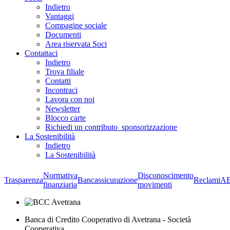
Indietro
Vantaggi
Compagine sociale
Documenti
Area riservata Soci
Contattaci
Indietro
Trova filiale
Contatti
Incontraci
Lavora con noi
Newsletter
Blocco carte
Richiedi un contributo_sponsorizzazione
La Sostenibilità
Indietro
La Sostenibilità
Normativa
Disconoscimento
Trasparenza
Bancassicurazione
Reclami
A
finanziaria
movimenti
Banca di Credito Cooperativo di Avetrana - Società
Cooperativa