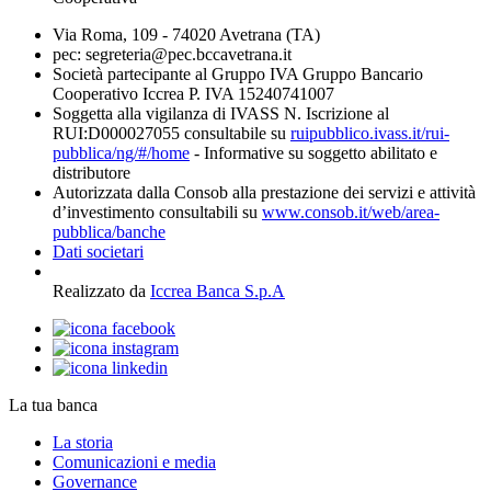
Via Roma, 109 - 74020 Avetrana (TA)
pec: segreteria@pec.bccavetrana.it
Società partecipante al Gruppo IVA Gruppo Bancario
Cooperativo Iccrea P. IVA 15240741007
Soggetta alla vigilanza di IVASS N. Iscrizione al
RUI:D000027055 consultabile su
ruipubblico.ivass.it/rui-
pubblica/ng/#/home
- Informative su soggetto abilitato e
distributore
Autorizzata dalla Consob alla prestazione dei servizi e attività
d’investimento consultabili su
www.consob.it/web/area-
pubblica/banche
Dati societari
Realizzato da
Iccrea Banca S.p.A
La tua banca
La storia
Comunicazioni e media
Governance