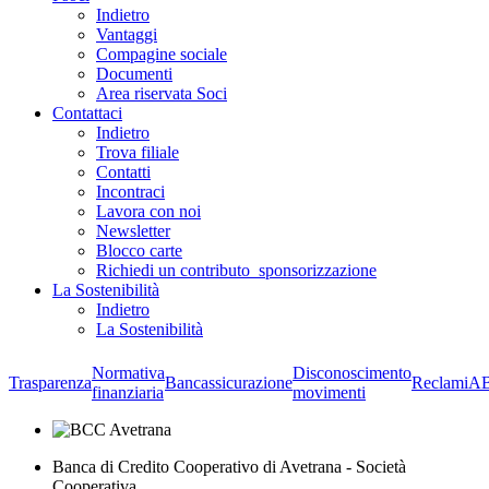
Indietro
Vantaggi
Compagine sociale
Documenti
Area riservata Soci
Contattaci
Indietro
Trova filiale
Contatti
Incontraci
Lavora con noi
Newsletter
Blocco carte
Richiedi un contributo_sponsorizzazione
La Sostenibilità
Indietro
La Sostenibilità
Normativa
Disconoscimento
Trasparenza
Bancassicurazione
Reclami
A
finanziaria
movimenti
Banca di Credito Cooperativo di Avetrana - Società
Cooperativa