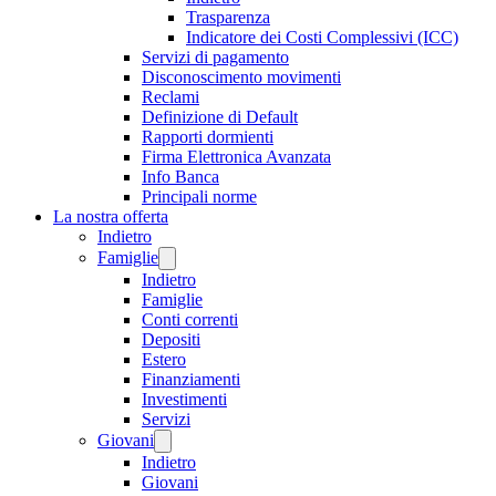
Trasparenza
Indicatore dei Costi Complessivi (ICC)
Servizi di pagamento
Disconoscimento movimenti
Reclami
Definizione di Default
Rapporti dormienti
Firma Elettronica Avanzata
Info Banca
Principali norme
La nostra offerta
Indietro
Famiglie
Indietro
Famiglie
Conti correnti
Depositi
Estero
Finanziamenti
Investimenti
Servizi
Giovani
Indietro
Giovani