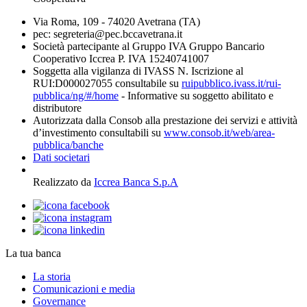
Via Roma, 109 - 74020 Avetrana (TA)
pec: segreteria@pec.bccavetrana.it
Società partecipante al Gruppo IVA Gruppo Bancario
Cooperativo Iccrea P. IVA 15240741007
Soggetta alla vigilanza di IVASS N. Iscrizione al
RUI:D000027055 consultabile su
ruipubblico.ivass.it/rui-
pubblica/ng/#/home
- Informative su soggetto abilitato e
distributore
Autorizzata dalla Consob alla prestazione dei servizi e attività
d’investimento consultabili su
www.consob.it/web/area-
pubblica/banche
Dati societari
Realizzato da
Iccrea Banca S.p.A
La tua banca
La storia
Comunicazioni e media
Governance