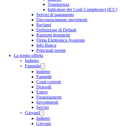
Trasparenza
Indicatore dei Costi Complessivi (ICC)
Servizi di pagamento
Disconoscimento movimenti
Reclami
Definizione di Default
Rapporti dormienti
Firma Elettronica Avanzata
Info Banca
Principali norme
La nostra offerta
Indietro
Famiglie
Indietro
Famiglie
Conti correnti
Depositi
Estero
Finanziamenti
Investimenti
Servizi
Giovani
Indietro
Giovani