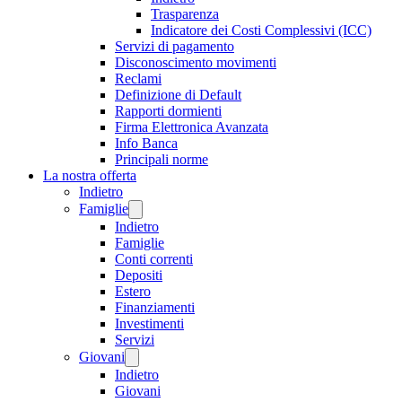
Trasparenza
Indicatore dei Costi Complessivi (ICC)
Servizi di pagamento
Disconoscimento movimenti
Reclami
Definizione di Default
Rapporti dormienti
Firma Elettronica Avanzata
Info Banca
Principali norme
La nostra offerta
Indietro
Famiglie
Indietro
Famiglie
Conti correnti
Depositi
Estero
Finanziamenti
Investimenti
Servizi
Giovani
Indietro
Giovani