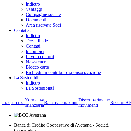
Indietro
Vantaggi
Compagine sociale
Documenti
Area riservata Soci
Contattaci
Indietro
Trova filiale
Contatti
Incontraci
Lavora con noi
Newsletter
Blocco carte
Richiedi un contributo_sponsorizzazione
La Sostenibilità
Indietro
La Sostenibilità
Normativa
Disconoscimento
Trasparenza
Bancassicurazione
Reclami
A
finanziaria
movimenti
Banca di Credito Cooperativo di Avetrana - Società
Cooperativa