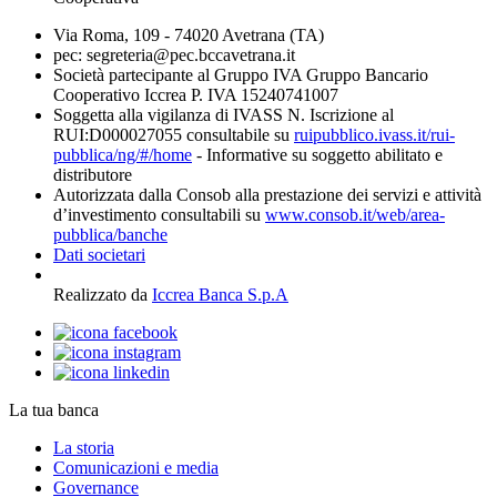
Via Roma, 109 - 74020 Avetrana (TA)
pec: segreteria@pec.bccavetrana.it
Società partecipante al Gruppo IVA Gruppo Bancario
Cooperativo Iccrea P. IVA 15240741007
Soggetta alla vigilanza di IVASS N. Iscrizione al
RUI:D000027055 consultabile su
ruipubblico.ivass.it/rui-
pubblica/ng/#/home
- Informative su soggetto abilitato e
distributore
Autorizzata dalla Consob alla prestazione dei servizi e attività
d’investimento consultabili su
www.consob.it/web/area-
pubblica/banche
Dati societari
Realizzato da
Iccrea Banca S.p.A
La tua banca
La storia
Comunicazioni e media
Governance