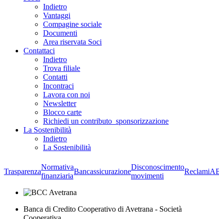
Indietro
Vantaggi
Compagine sociale
Documenti
Area riservata Soci
Contattaci
Indietro
Trova filiale
Contatti
Incontraci
Lavora con noi
Newsletter
Blocco carte
Richiedi un contributo_sponsorizzazione
La Sostenibilità
Indietro
La Sostenibilità
Normativa
Disconoscimento
Trasparenza
Bancassicurazione
Reclami
A
finanziaria
movimenti
Banca di Credito Cooperativo di Avetrana - Società
Cooperativa