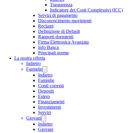
Trasparenza
Indicatore dei Costi Complessivi (ICC)
Servizi di pagamento
Disconoscimento movimenti
Reclami
Definizione di Default
Rapporti dormienti
Firma Elettronica Avanzata
Info Banca
Principali norme
La nostra offerta
Indietro
Famiglie
Indietro
Famiglie
Conti correnti
Depositi
Estero
Finanziamenti
Investimenti
Servizi
Giovani
Indietro
Giovani