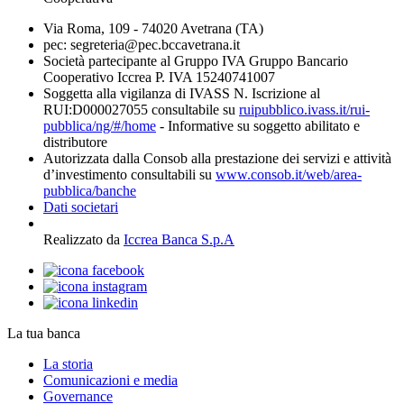
Via Roma, 109 - 74020 Avetrana (TA)
pec: segreteria@pec.bccavetrana.it
Società partecipante al Gruppo IVA Gruppo Bancario
Cooperativo Iccrea P. IVA 15240741007
Soggetta alla vigilanza di IVASS N. Iscrizione al
RUI:D000027055 consultabile su
ruipubblico.ivass.it/rui-
pubblica/ng/#/home
- Informative su soggetto abilitato e
distributore
Autorizzata dalla Consob alla prestazione dei servizi e attività
d’investimento consultabili su
www.consob.it/web/area-
pubblica/banche
Dati societari
Realizzato da
Iccrea Banca S.p.A
La tua banca
La storia
Comunicazioni e media
Governance