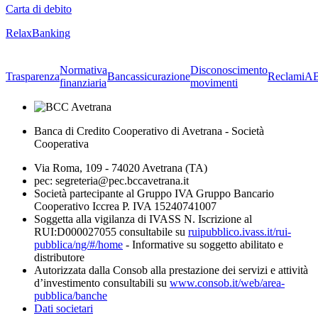
Carta di debito
RelaxBanking
Normativa
Disconoscimento
Trasparenza
Bancassicurazione
Reclami
A
finanziaria
movimenti
Banca di Credito Cooperativo di Avetrana - Società
Cooperativa
Via Roma, 109 - 74020 Avetrana (TA)
pec: segreteria@pec.bccavetrana.it
Società partecipante al Gruppo IVA Gruppo Bancario
Cooperativo Iccrea P. IVA 15240741007
Soggetta alla vigilanza di IVASS N. Iscrizione al
RUI:D000027055 consultabile su
ruipubblico.ivass.it/rui-
pubblica/ng/#/home
- Informative su soggetto abilitato e
distributore
Autorizzata dalla Consob alla prestazione dei servizi e attività
d’investimento consultabili su
www.consob.it/web/area-
pubblica/banche
Dati societari