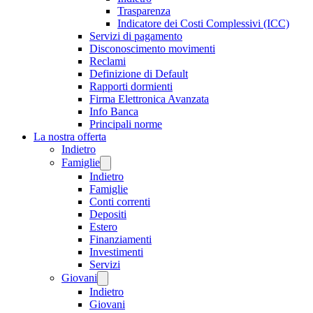
Trasparenza
Indicatore dei Costi Complessivi (ICC)
Servizi di pagamento
Disconoscimento movimenti
Reclami
Definizione di Default
Rapporti dormienti
Firma Elettronica Avanzata
Info Banca
Principali norme
La nostra offerta
Indietro
Famiglie
Indietro
Famiglie
Conti correnti
Depositi
Estero
Finanziamenti
Investimenti
Servizi
Giovani
Indietro
Giovani