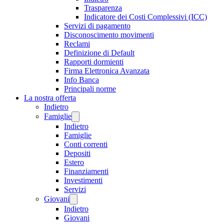
Trasparenza
Indicatore dei Costi Complessivi (ICC)
Servizi di pagamento
Disconoscimento movimenti
Reclami
Definizione di Default
Rapporti dormienti
Firma Elettronica Avanzata
Info Banca
Principali norme
La nostra offerta
Indietro
Famiglie
Indietro
Famiglie
Conti correnti
Depositi
Estero
Finanziamenti
Investimenti
Servizi
Giovani
Indietro
Giovani